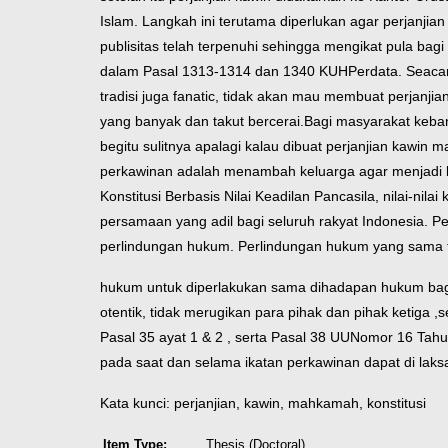
Islam. Langkah ini terutama diperlukan agar perjanjia
publisitas telah terpenuhi sehingga mengikat pula bagi 
dalam Pasal 1313-1314 dan 1340 KUHPerdata. Seacar K
tradisi juga fanatic, tidak akan mau membuat perjanji
yang banyak dan takut bercerai.Bagi masyarakat keb
begitu sulitnya apalagi kalau dibuat perjanjian kawin
perkawinan adalah menambah keluarga agar menjadi b
Konstitusi Berbasis Nilai Keadilan Pancasila, nilai-ni
persamaan yang adil bagi seluruh rakyat Indonesia. 
perlindungan hukum. Perlindungan hukum yang sama 
hukum untuk diperlakukan sama dihadapan hukum bagi
otentik, tidak merugikan para pihak dan pihak ketiga 
Pasal 35 ayat 1 & 2 , serta Pasal 38 UU
Nomor 16 Tahu
pada saat dan selama ikatan perkawinan dapat di laksa
Kata kunci: perjanjian, kawin, mahkamah, konstitusi
Item Type:
Thesis (Doctoral)