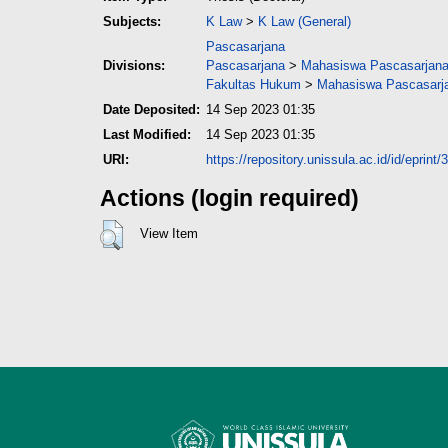
Subjects:
K Law
>
K Law (General)
Pascasarjana
Divisions:
Pascasarjana
>
Mahasiswa Pascasarjana 
Fakultas Hukum
>
Mahasiswa Pascasarja
Date Deposited:
14 Sep 2023 01:35
Last Modified:
14 Sep 2023 01:35
URI:
https://repository.unissula.ac.id/id/eprint
Actions (login required)
View Item