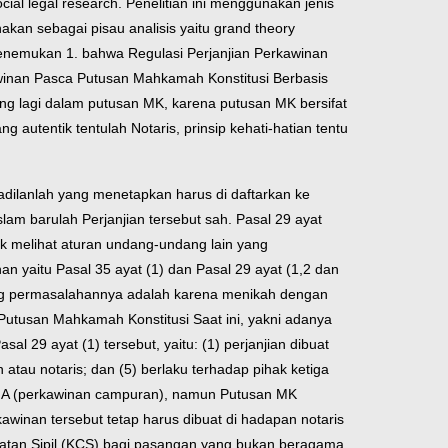
ial legal research. Penelitian ini menggunakan jenis
kan sebagai pisau analisis yaitu grand theory
menemukan 1. bahwa Regulasi Perjanjian Perkawinan
awinan Pasca Putusan Mahkamah Konstitusi Berbasis
lang lagi dalam putusan MK, karena putusan MK bersifat
 autentik tentulah Notaris, prinsip kehati-hatian tentu
dilanlah yang menetapkan harus di daftarkan ke
m barulah Perjanjian tersebut sah. Pasal 29 ayat
k melihat aturan undang-undang lain yang
 yaitu Pasal 35 ayat (1) dan Pasal 29 ayat (1,2 dan
ang permasalahannya adalah karena menikah dengan
utusan Mahkamah Konstitusi Saat ini, yakni adanya
 29 ayat (1) tersebut, yaitu: (1) perjanjian dibuat
atau notaris; dan (5) berlaku terhadap pihak ketiga
WNA (perkawinan campuran), namun Putusan MK
winan tersebut tetap harus dibuat di hadapan notaris
tatan Sipil (KCS) bagi pasangan yang bukan beragama