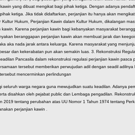
n kawin yang dibuat mengikat bagi pihak ketiga. Dengan adanya pendaft
pihak ketiga. Jika tidak didaftarkan, perjanjian itu hanya akan mengik
ultur Hukum, Perjanjian Kawin dalam Kultur Hukum, dikalangan masya
an kawin. Karena perjanjian kawin bagi kebanyakan masyarakat berangg
anyakan beranggapan perjanjian kawin akan membuat jarak dan keego
 maka aka nada jarak antara keluarga. Karena masyarakat yang menjunjun
esar dan kekerabatan pun akan semakin luas. 3. Rekonstruksi Regul
lai keadilan Pancasila dalam rekonstruksi regulasi perjanjian kawin p
Persamaan tersebut memberikan perwujudan adil dengan seadil adiln
tersebut mencerminkan perlindungan
 seluruh warga negara guna mewujudkan suatu keadilan. Adanya pemb
,serta disahkan oleh pejabat public dan Lembaga pengadilan. Rekonstru
n 2019 tentang perubahan atas UU Nomor 1 Tahun 1974 tentang Per
nakan perjanjian kawin .