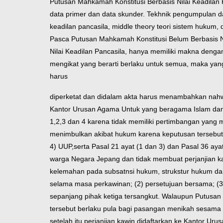
Putusan Mahkamah Konstitusi Berbasis Nilai Keadilan 
data primer dan data skunder. Tekhnik pengumpulan da
keadilan pancasila, middle theory teori sistem hukum,
Pasca Putusan Mahkamah Konstitusi Belum Berbasis Ni
Nilai Keadilan Pancasila, hanya memiliki makna dengan
mengikat yang berarti berlaku untuk semua, maka yang b
harus
diperketat dan didalam akta harus menambahkan nahwa
Kantor Urusan Agama Untuk yang beragama Islam dan D
1,2,3 dan 4 karena tidak memiliki pertimbangan yang
menimbulkan akibat hukum karena keputusan tersebut. 
4) UUP,
serta Pasal 21 ayat (1 dan 3) dan Pasal 36 
warga Negara Jepang dan tidak membuat perjanjian k
kelemahan pada subsatnsi hukum, strukstur hukum dan 
selama masa perkawinan; (2) persetujuan bersama; (3) 
sepanjang pihak ketiga tersangkut. Walaupun Putus
tersebut berlaku pula bagi pasangan menikah sesama W
setelah itu perjanjian kawin didaftarkan ke Kantor 