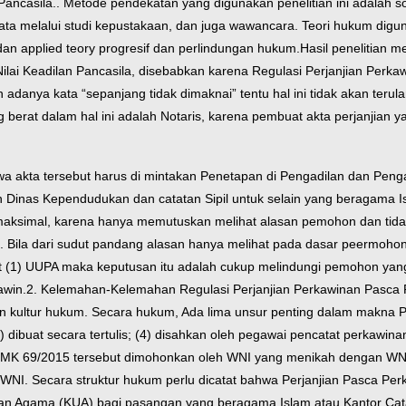
Pancasila.
. Metode pendekatan yang digunakan penelitian ini adalah soc
ta melalui studi kepustakaan, dan juga wawancara. Teori hukum diguna
 dan applied teory progresif dan perlindungan hukum.
Hasil penelitian 
lai Keadilan Pancasila, disebabkan karena Regulasi Perjanjian Perk
 adanya kata “sepanjang tidak dimaknai” tentu hal ini tidak akan teru
erat dalam hal ini adalah Notaris, karena pembuat akta perjanjian yang
 akta tersebut harus di mintakan Penetapan di Pengadilan dan Penga
inas Kependudukan dan catatan Sipil untuk selain yang beragama Isla
 maksimal, karena hanya memutuskan melihat alasan pemohon dan tida
Bila dari sudut pandang alasan hanya melihat pada dasar peermohonan
ayat (1) UUPA maka keputusan itu adalah cukup melindungi pemohon y
awin.
2. Kelemahan-Kelemahan Regulasi Perjanjian Perkawinan Pasca P
kultur hukum. Secara hukum, Ada lima unsur penting dalam makna Pasal
dibuat secara tertulis; (4) disahkan oleh pegawai pencatat perkawinan 
an MK 69/2015 tersebut dimohonkan oleh WNI yang menikah dengan 
NI. Secara struktur hukum perlu dicatat bahwa Perjanjian Pasca Perka
Urusan Agama (KUA) bagi pasangan yang beragama Islam atau Kantor Ca