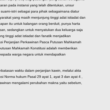
aran pada instansi yang telah ditentukan, unsur
at suami-istri sebagai para pihak sebagaimana diatur
rakat yang masih menjunjung tinggi adat istiadat dan
apan itu untuk kalangan orang berduit, punya harta
isan, sedangkan untuk menyatukan dua keluarga saja
g tinggi adat istiadat dan fanatik menjadikan
asi Perjanjian Perkawinan Pasca Putusan Mahkamah
asca putusan Mahkamah Konstitusi adalah memberikan
ya kepada warga negara untuk mendapatkan
atasan waktu dalam perjanjian kawin, melalui akta
ksi Norma hukum Pasal 29 ayat 1, ayat 3 dan ayat 4 ,
kawinan mengalami perubahan makna yaitu sebelum,