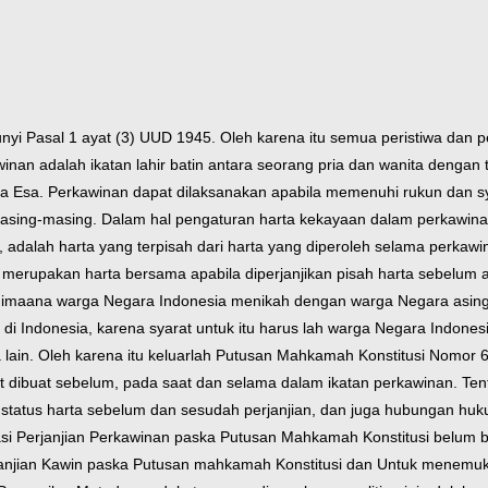
 Pasal 1 ayat (3) UUD 1945. Oleh karena itu semua peristiwa dan pe
inan adalah ikatan lahir batin antara seorang pria dan wanita denga
 Esa. Perkawinan dapat dilaksanakan apabila memenuhi rukun dan s
ing-masing. Dalam hal pengaturan harta kekayaan dalam perkawinan,
adalah harta yang terpisah dari harta yang diperoleh selama perkawi
merupakan harta bersama apabila diperjanjikan pisah harta sebelum at
 dimaana warga Negara Indonesia menikah dengan warga Negara asing 
 di Indonesia, karena syarat untuk itu harus lah warga Negara Indon
 lain. Oleh karena itu keluarlah Putusan Mahkamah Konstitusi Nomor 6
pat dibuat sebelum, pada saat dan selama dalam ikatan perkawinan. Ten
 status harta sebelum dan sesudah perjanjian, dan juga hubungan huku
i Perjanjian Perkawinan paska Putusan Mahkamah Konstitusi belum ber
jian Kawin paska Putusan mahkamah Konstitusi dan Untuk menemukan