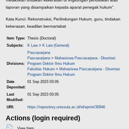
melakukan tindakan kekerasan di lingkungan pendidikan atas
laporan yang disampaikan kepada aparat penegak hukum”.
Kata Kunci: Rekonstruksi, Perlindungan Hukum, guru, tindakan
kekerasan, keadilan bermartabat
Item Type:
Thesis (Doctoral)
Subjects:
K Law
>
K Law (General)
Pascasarjana
Pascasarjana
>
Mahasiswa Pascasarjana - Disertasi
Divisions:
Program Doktor Ilmu Hukum
Fakultas Hukum
>
Mahasiswa Pascasarjana - Disertasi
Program Doktor Ilmu Hukum
Date
01 Sep 2023 03:05
Deposited:
Last
01 Sep 2023 03:05
Modified:
URI:
https://repository.unissula.ac.id/id/eprint/30946
Actions (login required)
View Item