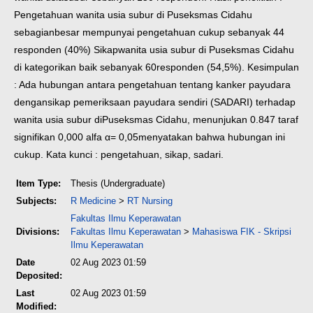
Pengetahuan wanita usia subur di Puseksmas Cidahu
sebagian
besar mempunyai pengetahuan cukup sebanyak 44
responden (40%) Sikap
wanita usia subur di Puseksmas Cidahu
di kategorikan baik sebanyak 60
responden (54,5%).
Kesimpulan
: Ada hubungan antara pengetahuan tentang kanker payudara
dengan
sikap pemeriksaan payudara sendiri (SADARI) terhadap
wanita usia subur di
Puseksmas Cidahu, menunjukan 0.847 taraf
signifikan 0,000 alfa α= 0,05
menyatakan bahwa hubungan ini
cukup.
Kata kunci : pengetahuan, sikap, sadari.
Item Type:
Thesis (Undergraduate)
Subjects:
R Medicine
>
RT Nursing
Fakultas Ilmu Keperawatan
Divisions:
Fakultas Ilmu Keperawatan
>
Mahasiswa FIK - Skripsi
Ilmu Keperawatan
Date
02 Aug 2023 01:59
Deposited:
Last
02 Aug 2023 01:59
Modified: