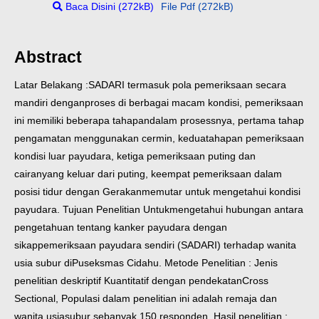
Baca Disini (272kB)
File Pdf (272kB)
Abstract
Latar Belakang :SADARI termasuk pola pemeriksaan secara
mandiri dengan
proses di berbagai macam kondisi, pemeriksaan
ini memiliki beberapa tahapan
dalam prosessnya, pertama tahap
pengamatan menggunakan cermin, kedua
tahapan pemeriksaan
kondisi luar payudara, ketiga pemeriksaan puting dan
cairan
yang keluar dari puting, keempat pemeriksaan dalam
posisi tidur dengan Gerakan
memutar untuk mengetahui kondisi
payudara. Tujuan Penelitian Untuk
mengetahui hubungan antara
pengetahuan tentang kanker payudara dengan
sikap
pemeriksaan payudara sendiri (SADARI) terhadap wanita
usia subur di
Puseksmas Cidahu.
Metode Penelitian : Jenis
penelitian deskriptif Kuantitatif dengan pendekatan
Cross
Sectional, Populasi dalam penelitian ini adalah remaja dan
wanita usia
subur sebanyak 150 responden.
Hasil penelitian :