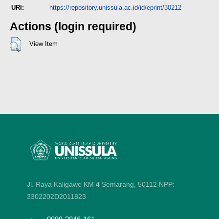
URI:
https://repository.unissula.ac.id/id/eprint/30212
Actions (login required)
View Item
Jl. Raya Kaligawe KM 4 Semarang, 50112
NPP:
3302202D2011823