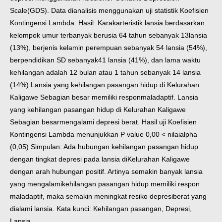
Scale
(GDS). Data dianalisis menggunakan uji statistik Koefisien
Kontingensi Lambda.
Hasil: Karakarteristik lansia berdasarkan
kelompok umur terbanyak berusia 64 tahun sebanyak 13
lansia
(13%), berjenis kelamin perempuan sebanyak 54 lansia (54%),
berpendidikan SD sebanyak
41 lansia (41%), dan lama waktu
kehilangan adalah 12 bulan atau 1 tahun sebanyak 14 lansia
(14%).
Lansia yang kehilangan pasangan hidup di Kelurahan
Kaligawe Sebagian besar memiliki respon
maladaptif. Lansia
yang kehilangan pasangan hidup di Kelurahan Kaligawe
Sebagian besar
mengalami depresi berat. Hasil uji Koefisien
Kontingensi Lambda menunjukkan P value 0,00 < nilai
alpha
(0,05)
Simpulan: Ada hubungan kehilangan pasangan hidup
dengan tingkat depresi pada lansia di
Kelurahan Kaligawe
dengan arah hubungan positif. Artinya semakin banyak lansia
yang mengalami
kehilangan pasangan hidup memiliki respon
maladaptif, maka semakin meningkat resiko depresi
berat yang
dialami lansia.
Kata kunci: Kehilangan pasangan, Depresi,
Lansia.