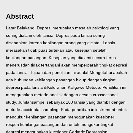
Abstract
Latar Belakang: Depresi merupakan masalah psikologi yang
sering dialami oleh lansia. Depresi
pada lansia sering
disebabkan karena kehilangan orang yang dicintai. Lansia
merasakan tidak puas,
tertekan atau kesepian setelah
kehilangan pasangan. Kesepian yang dialami secara terus
menerus
dan tidak tertangani akan memperparah tingkat depresi
pada lansia. Tujuan dari penelitian ini adalah
Mengetahui apakah
ada hubungan kehilangan pasangan hidup dengan tingkat
depresi pada lansia di
Kelurahan Kaligawe
Metode: Penelitian ini
menggunakan metode analitik dengan desain crossectional
study. Jumlah
sampel sebanyak 100 lansia yang diambil dengan
metode accidental sampling, Pada penelitian ini
instrument untuk
mengukur kehilangan pasangan menggunakan kuesioner
respon kehilangan
pasangan dan untuk mengukur tingkat
depresi menggunakan kuesioner Geriatric Depression