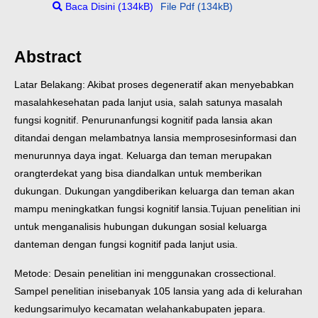
Baca Disini (134kB)
File Pdf (134kB)
Abstract
Latar Belakang: Akibat proses degeneratif akan menyebabkan
masalah
kesehatan pada lanjut usia, salah satunya masalah
fungsi kognitif. Penurunan
fungsi kognitif pada lansia akan
ditandai dengan melambatnya lansia memproses
informasi dan
menurunnya daya ingat. Keluarga dan teman merupakan
orang
terdekat yang bisa diandalkan untuk memberikan
dukungan. Dukungan yang
diberikan keluarga dan teman akan
mampu meningkatkan fungsi kognitif lansia.
Tujuan penelitian ini
untuk menganalisis hubungan dukungan sosial keluarga
dan
teman dengan fungsi kognitif pada lanjut usia.
Metode: Desain penelitian ini menggunakan crossectional.
Sampel penelitian ini
sebanyak 105 lansia yang ada di kelurahan
kedungsarimulyo kecamatan welahan
kabupaten jepara.