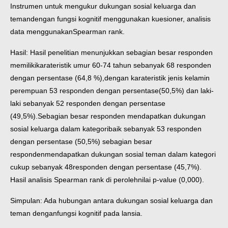
Instrumen untuk mengukur dukungan sosial keluarga dan
teman
dengan fungsi kognitif menggunakan kuesioner, analisis
data menggunakan
Spearman rank.
Hasil: Hasil penelitian menunjukkan sebagian besar responden
memiliki
karateristik umur 60-74 tahun sebanyak 68 responden
dengan persentase (64,8 %),
dengan karateristik jenis kelamin
perempuan 53 responden dengan persentase
(50,5%) dan laki-
laki sebanyak 52 responden dengan persentase
(49,5%).
Sebagian besar responden mendapatkan dukungan
sosial keluarga dalam kategori
baik sebanyak 53 responden
dengan persentase (50,5%) sebagian besar
responden
mendapatkan dukungan sosial teman dalam kategori
cukup sebanyak 48
responden dengan persentase (45,7%).
Hasil analisis Spearman rank di peroleh
nilai p-value (0,000).
Simpulan: Ada hubungan antara dukungan sosial keluarga dan
teman dengan
fungsi kognitif pada lansia.