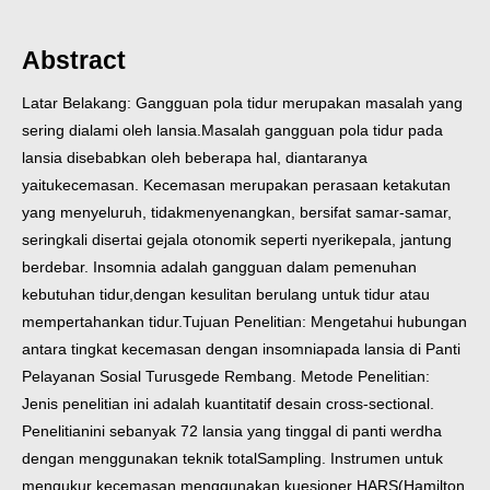
Abstract
Latar Belakang: Gangguan pola tidur merupakan masalah yang
sering dialami oleh lansia.
Masalah gangguan pola tidur pada
lansia disebabkan oleh beberapa hal, diantaranya
yaitu
kecemasan. Kecemasan merupakan perasaan ketakutan
yang menyeluruh, tidak
menyenangkan, bersifat samar-samar,
seringkali disertai gejala otonomik seperti nyeri
kepala, jantung
berdebar. Insomnia adalah gangguan dalam pemenuhan
kebutuhan tidur,
dengan kesulitan berulang untuk tidur atau
mempertahankan tidur.
Tujuan Penelitian: Mengetahui hubungan
antara tingkat kecemasan dengan insomnia
pada lansia di Panti
Pelayanan Sosial Turusgede Rembang.
Metode Penelitian:
Jenis penelitian ini adalah kuantitatif desain cross-sectional.
Penelitian
ini sebanyak 72 lansia yang tinggal di panti werdha
dengan menggunakan teknik total
Sampling. Instrumen untuk
mengukur kecemasan menggunakan kuesioner HARS(
Hamilton