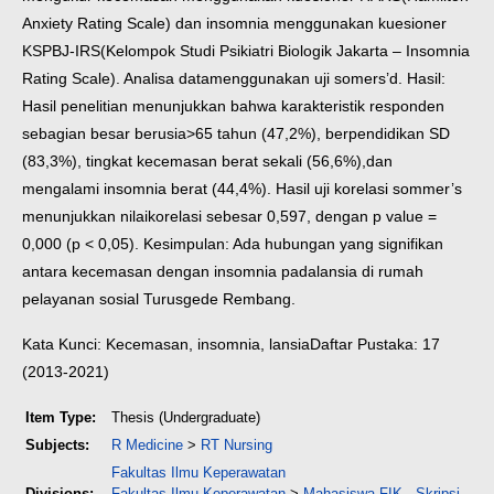
Anxiety Rating Scale) dan insomnia menggunakan kuesioner
KSPBJ-IRS(
Kelompok Studi Psikiatri Biologik Jakarta – Insomnia
Rating Scale). Analisa data
menggunakan uji somers’d.
Hasil:
Hasil penelitian menunjukkan bahwa karakteristik responden
sebagian besar berusia
>65 tahun (47,2%), berpendidikan SD
(83,3%), tingkat kecemasan berat sekali (56,6%),
dan
mengalami insomnia berat (44,4%). Hasil uji korelasi sommer’s
menunjukkan nilai
korelasi sebesar 0,597, dengan p value =
0,000 (p < 0,05).
Kesimpulan: Ada hubungan yang signifikan
antara kecemasan dengan insomnia pada
lansia di rumah
pelayanan sosial Turusgede Rembang.
Kata Kunci: Kecemasan, insomnia, lansia
Daftar Pustaka: 17
(2013-2021)
Item Type:
Thesis (Undergraduate)
Subjects:
R Medicine
>
RT Nursing
Fakultas Ilmu Keperawatan
Divisions:
Fakultas Ilmu Keperawatan
>
Mahasiswa FIK - Skripsi