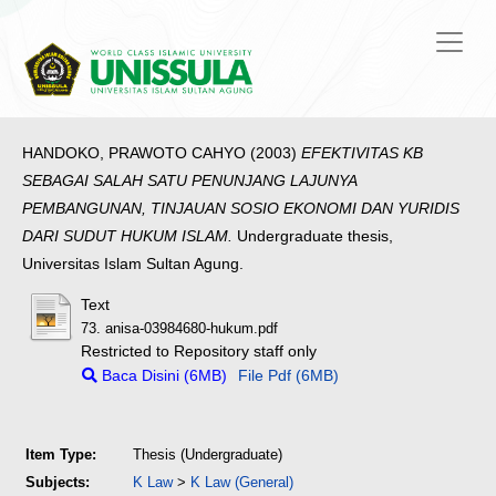
HANDOKO, PRAWOTO CAHYO
(2003)
EFEKTIVITAS KB
SEBAGAI SALAH SATU PENUNJANG LAJUNYA
PEMBANGUNAN, TINJAUAN SOSIO EKONOMI DAN YURIDIS
DARI SUDUT HUKUM ISLAM.
Undergraduate thesis,
Universitas Islam Sultan Agung.
Text
73. anisa-03984680-hukum.pdf
Restricted to Repository staff only
Baca Disini (6MB)
File Pdf (6MB)
Item Type:
Thesis (Undergraduate)
Subjects:
K Law
>
K Law (General)