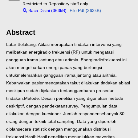
Restricted to Repository staff only
Baca Disini (363kB)
File Pdf (363kB)
Abstract
Latar Belakang: Ablasi merupakan tindakan intervensi yang
melibatkan energi
radio frekuensi (RF) untuk mengatasi
gangguan irama jantung atau aritmia. Energi
radiofrekuensi ini
akan mengeluarkan energi panas yang berfungsi
untuk
melemahkan gangguan irama jantung atau aritmia.
Kebanyakan pasien
mengatakan takut dilakukan tindakan ablasi
meskipun sudah dijelaskan tentang
gambaran prosedur
tindakan.
Metode: Desain penelitian yang digunakan metode
deskriptif, dengan pendekatan
survey. Pengumpulan data
dilakukan dengan kuesioner. Jumlah responden
sebanyak 30
orang dengan teknik total sampling. Data yang diperoleh
diolah
secara statistik dengan menggunakan distribusi
frekuensi.
Hasil: Hasil penelitian menunjukkan mayoritas