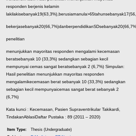
responden berjenis kelamin
lakilaki
sebanyak
19
(63,3%),
berusia
manula
>
65
tahun
sebanyak
17
(56
bekerja
sebanyak
20
(66,7%)
dan
berpendidikan
SD
sebanyak
20
(66,7%
penelitian
menunjukkan mayoritas responden mengalami kecemasan
berat
sebanyak 10 (33,3%) sedangkan sebagian kecil
mempunyai cemas sangat berat
sebanyak 2 (6,7%)
Simpulan:
Hasil penelitian menunjukkan mayoritas responden
mengalami
kecemasan berat sebanyak 10 (33,3%) sedangkan
sebagian kecil mempunyai
cemas sangat berat sebanyak 2
(6,7%)
Kata kunci
: Kecemasan, Pasien Supraventrikular Takikardi,
Tindakan
Ablasi
Daftar Pustaka : 89 (2011 – 2020)
Item Type:
Thesis (Undergraduate)