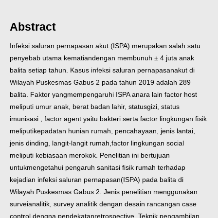
Abstract
Infeksi saluran pernapasan akut (ISPA) merupakan salah satu
penyebab utama kematian
dengan membunuh ± 4 juta anak
balita setiap tahun. Kasus infeksi saluran pernapasan
akut di
Wilayah Puskesmas Gabus 2 pada tahun 2019 adalah 289
balita. Faktor yang
mempengaruhi ISPA anara lain factor host
meliputi umur anak, berat badan lahir, status
gizi, status
imunisasi , factor agent yaitu bakteri serta factor lingkungan fisik
meliputi
kepadatan hunian rumah, pencahayaan, jenis lantai,
jenis dinding, langit-langit rumah,
factor lingkungan social
meliputi kebiasaan merokok. Penelitian ini bertujuan
untuk
mengetahui pengaruh sanitasi fisik rumah terhadap
kejadian infeksi saluran pernapasan
(ISPA) pada balita di
Wilayah Puskesmas Gabus 2. Jenis penelitian menggunakan
survei
analitik, survey analitik dengan desain rancangan case
control dengna pendekatan
retrospective. Teknik pengambilan