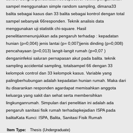
sampel menggunakan simple random sampling, dimana
33
balita sebagai kasus dan 33 balita sebagai kontrol dengan total
sampel sebanyak 66
responden. Teknik analisis data
menggunakan uji statistik chi-square. Hasil
penelitian
menunjukkan ada pengaruh terhadap : kepadatan
hunian (p=0,004) jenis lantai (p= 0,007)
jenis dinding (p=0,008)
pencahayaan (p=0,013) langit-langit rumah (p=0,07 )
dengan
infeksi saluran pernapasan akut pada balita. teknik
sampling accidental sampling, total
sampel 66 dengan 33
kelompok control dan 33 kelompok kasus. Variable yang
paling
berhubungan adalah kepadatan hunian rumah. Maka dari
itu disarankan responden agar
dapat memisahkan anggota
keluarga yang sakit dan sehat serta membersihkan
lingkungan
rumah. Simpulan dari penelitian ini adalah ada
pengaruh sanitasi fisik rumah terhadap
kejadian ISPA pada
balita
Kata Kunci: ISPA, Balita, Sanitasi Fisik Rumah
Item Type:
Thesis (Undergraduate)