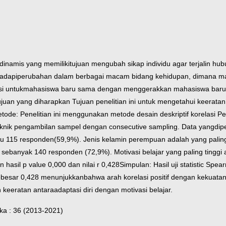
 dinamis yang memiliki
tujuan mengubah sikap individu agar terjalin hu
adapi
perubahan dalam berbagai macam bidang kehidupan, dimana ma
i untuk
mahasiswa baru sama dengan menggerakkan mahasiswa baru 
ujuan yang diharapkan Tujuan penelitian ini untuk mengetahui keerat
tode: Penelitian ini menggunakan metode desain deskriptif korelasi 
knik pengambilan sampel dengan consecutive sampling. Data yang
dip
tu 115 responden
(59,9%). Jenis kelamin perempuan adalah yang pali
u
sebanyak 140 responden (72,9%). Motivasi belajar yang paling tinggi 
n hasil p value 0,000 dan nilai r 0,428
Simpulan: Hasil uji statistic Spea
 sebesar 0,428 menunjukkan
bahwa arah korelasi positif dengan kekuata
 keeratan antara
adaptasi diri dengan motivasi belajar.
ka : 36 (2013-2021)