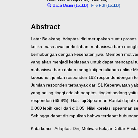
Baca Disini (161kB)
File Pdf (161kB)
Abstract
Latar Belakang: Adaptasi diri merupakan suatu proses
ketika masa awal perkuliahan, mahasiswa baru mengh
berhubungan dengan kesehatan jiwa. Memberi motivas
yang akan menjadi kebiasaan untuk dapat mencapai
t
mahasiswa baru dalam mengikuti
perkuliahan online.
Me
kuesioner, jumlah responden 192 responden
dengan te
Jumlah responden terbanyak dari S1 Keperawatan yai
yang paling tinggi adalah adaptasi tingkat sedang yait
responden (69,8%). Hasil uji Spearman Rank
didapatka
0,000 lebih kecil dari α 0,05. Nilai korelasi spearman
Sehingga dapat disimpulkan bahwa terdapat hubungan
Kata kunci : Adaptasi Diri, Motivasi Belajar.
Daftar Pusta