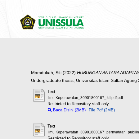
Mamdukah, Siti
(2022)
HUBUNGAN ANTARA ADAPTASI
Undergraduate thesis, Universitas Islam Sultan Agun
Text
Ilmu Keperawatan_30901800167_fullpdf.pdf
Restricted to Repository staff only
Baca Disini (2MB)
File Pdf (2MB)
Text
Ilmu Keperawatan_30901800167_pernyataan_publika
Restricted to Repository staff only