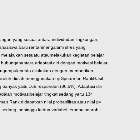
bungan yang sesuai antara individu
dan lingkungan,
hasiswa baru rentan
mengalami stres yang
melakukan sesuatu atau
melakukan kegiatan belajar
an hubungan
antara adaptasi diri dengan motivasi belajar
Pengumpulan
data dilakukan dengan memberikan
eroleh diolah menggunakan uji Spearmen Rank
Hasil:
ng banyak yaitu 166 responden
(86,5%). Adaptasi diri
adalah motivasi
belajar tingkat sedang yaitu 134
rman Rank didapatkan nilai probabilitas atau nilai p
=
n sedang, sehingga kedua variabel tersebut
searah.