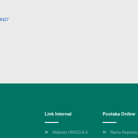
/26427
Link Internal
Pustaka Online
Website UNISSULA
Rama Reposito