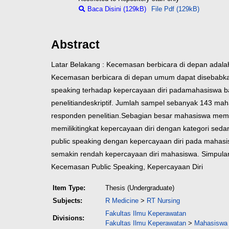
Baca Disini (129kB)
File Pdf (129kB)
Abstract
Latar Belakang : Kecemasan berbicara di depan adala
Kecemasan berbicara di depan umum dapat disebab
speaking terhadap kepercayaan diri pada
mahasiswa b
penelitian
deskriptif. Jumlah sampel sebanyak 143 mahas
responden penelitian.
Sebagian besar mahasiswa memil
memiliki
tingkat kepercayaan diri dengan kategori sed
public speaking dengan kepercayaan diri pada mahasi
semakin rendah kepercayaan diri mahasiswa.
Simpulan
Kecemasan Public Speaking, Kepercayaan Diri
Item Type:
Thesis (Undergraduate)
Subjects:
R Medicine
>
RT Nursing
Fakultas Ilmu Keperawatan
Divisions:
Fakultas Ilmu Keperawatan
>
Mahasiswa 