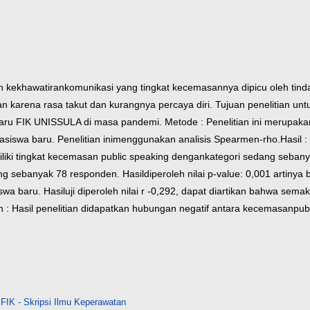
h kekhawatiran
komunikasi yang tingkat kecemasannya dipicu oleh tin
kan
karena rasa takut dan kurangnya percaya diri. Tujuan penelitian u
aru FIK UNISSULA di masa pandemi.
Metode : Penelitian ini merupakan
iswa baru. Penelitian ini
menggunakan analisis Spearmen-rho.
Hasil 
iki tingkat kecemasan public speaking dengan
kategori sedang seban
ang sebanyak 78 responden. Hasil
diperoleh nilai p-value: 0,001 artiny
swa baru. Hasil
uji diperoleh nilai r -0,292, dapat diartikan bahwa sema
 : Hasil penelitian didapatkan hubungan negatif antara kecemasan
pub
FIK - Skripsi Ilmu Keperawatan