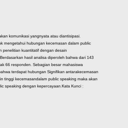
dakan komunikasi yang
nyata atau diantisipasi.
ntuk mengetahui
hubungan kecemasan dalam public
 penelitian kuantitatif dengan desain
: Berdasarkan hasil analisa diperoleh bahwa dari 143
yak 66 responden. Sebagian besar mahasiswa
a bahwa terdapat hubungan Signifikan antara
kecemasan
kin tinggi kecemasan
dalam public speaking maka akan
lic speaking dengan kepercayaan.
Kata Kunci :