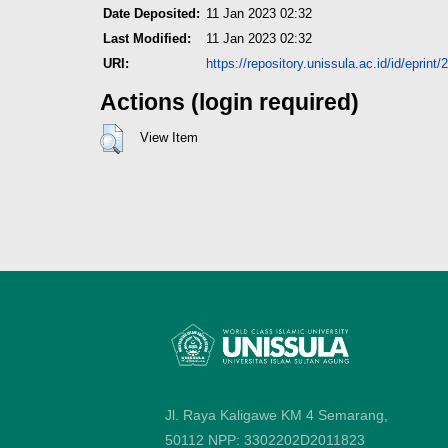
Date Deposited:
11 Jan 2023 02:32
Last Modified:
11 Jan 2023 02:32
URI:
https://repository.unissula.ac.id/id/eprint
Actions (login required)
View Item
Jl. Raya Kaligawe KM 4 Semarang,
50112
NPP: 3302202D2011823