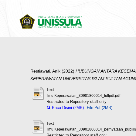
Restiawati, Anik
(2022)
HUBUNGAN ANTARA KECEMAS
KEPERAWATAN UNIVERSITAS ISLAM SULTAN AGUNG
Text
Ilmu Keperawatan_30901800014_fullpdf.pdf
Restricted to Repository staff only
Baca Disini (2MB)
File Pdf (2MB)
Text
Ilmu Keperawatan_30901800014_pernyataan_publika
Restricted to Repository staff only