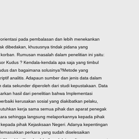
berorientasi pada pembalasan dan lebih menekankan
idak dibedakan, khususnya tindak pidana yang
korban. Rumusan masalah dalam penelitian ini yaitu:
esor Kudus ? Kendala-kendala apa saja yang timbul
 Kudus dan bagaimana solusinya?
Metode yang
riptif analitis. Adapaun sumber dan jenis data dalam
an data sekunder diperoleh dari studi kepustakaan. Data
arkan hasil dari penelitian bahwa Implementasi
rbaiki kerusakan sosial yang diakibatkan pelaku,
utuhkan kerja sama semua pihak dan aparat penegak
rkara sehingga langsung melaporkannya kepada pihak
n) kepada pihak Kejasksaan Negeri. Adanya kepentingan
:Memasukkan perkara yang sudah diselesaikan