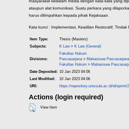
masyarakat kedalam media dengan kata-kata yang dipe
ataupun alat komunikasi. Suatu perkara yang dilapork
harus dilimpahkan kepada pihak Kejaksaan.
Kata kunci : Implementasi, Keadilan Restoratif, Tindak
Item Type:
Thesis (Masters)
Subjects:
K Law
>
K Law (General)
Fakultas Hukum
Divisions:
Pascasarjana
>
Mahasiswa Pascasarjana 
Fakultas Hukum
>
Mahasiswa Pascasarja
Date Deposited:
10 Jan 2023 04:06
Last Modified:
10 Jan 2023 04:06
URI:
https://repository.unissula.ac.id/id/eprint
Actions (login required)
View Item