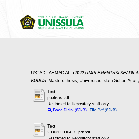
USTADI, AHMAD ALI
(2022)
IMPLEMENTASI KEADILA
KUDUS.
Masters thesis, Universitas Islam Sultan Agu
Text
publikasi.pdf
Restricted to Repository staff only
Baca Disini (82kB)
File Pdf (82kB)
Text
20302000004_fullpdf.pdf
Restricted to Repository staff only