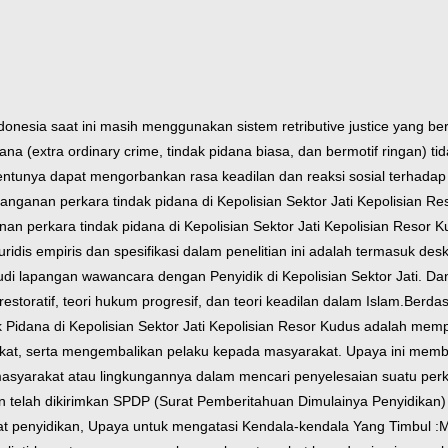
donesia saat ini masih menggunakan sistem retributive justice yang 
a (extra ordinary crime, tindak pidana biasa, dan bermotif ringan) t
entunya dapat mengorbankan rasa keadilan dan reaksi sosial terhadap 
anganan perkara tindak pidana di Kepolisian Sektor Jati Kepolisian R
nan perkara tindak pidana di Kepolisian Sektor Jati Kepolisian Resor
dis empiris dan spesifikasi dalam penelitian ini adalah termasuk desk
studi lapangan wawancara dengan Penyidik di Kepolisian Sektor Jati. D
restoratif, teori hukum progresif, dan teori keadilan dalam Islam.
Berdas
Pidana di Kepolisian Sektor Jati Kepolisian Resor Kudus adalah mempe
t, serta mengembalikan pelaku kepada masyarakat. Upaya ini memb
masyarakat atau lingkungannya dalam mencari penyelesaian suatu pe
sian telah dikirimkan SPDP (Surat Pemberitahuan Dimulainya Penyidika
gkat penyidikan, Upaya untuk mengatasi Kendala-kendala Yang Timbul 