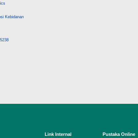
ics
psi Kebidanan
/25238
Link Internal
Pustaka Online