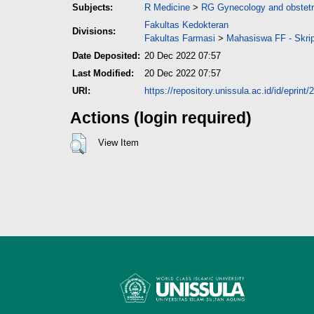
Subjects:
R Medicine
>
RG Gynecology and obstetr
Fakultas Kedokteran
Divisions:
Fakultas Farmasi
>
Mahasiswa FF - Skri
Date Deposited:
20 Dec 2022 07:57
Last Modified:
20 Dec 2022 07:57
URI:
https://repository.unissula.ac.id/id/eprint
Actions (login required)
View Item