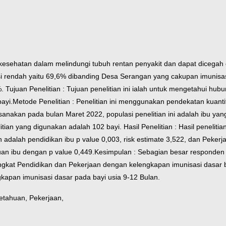
kesehatan dalam melindungi tubuh rentan penyakit dan dapat dicegah
 rendah yaitu 69,6% dibanding Desa Serangan yang cakupan imunisas
%.
Tujuan Penelitian : Tujuan penelitian ini ialah untuk mengetahui hu
ayi.
Metode Penelitian : Penelitian ini menggunakan pendekatan kuantita
ksanakan pada bulan Maret 2022, populasi penelitian ini adalah ibu y
itian yang digunakan adalah 102 bayi.
Hasil Penelitian : Hasil penel
 adalah pendidikan ibu p value 0,003, risk estimate 3,522, dan Pekerj
uan ibu dengan p value 0,449.
Kesimpulan : Sebagian besar responden s
ngkat Pendidikan dan Pekerjaan dengan kelengkapan imunisasi dasar ba
gkapan imunisasi dasar pada bayi usia 9-12 Bulan.
etahuan, Pekerjaan,