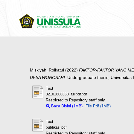
Miskiyah, Roikatul
(2022)
FAKTOR-FAKTOR YANG MEM
DESA WONOSARI.
Undergraduate thesis, Universitas
Text
32101800058_fullpdf.pdf
Restricted to Repository staff only
Baca Disini (1MB)
File Pdf (1MB)
Text
publikasi.pdf
Restricted to Repository staff only