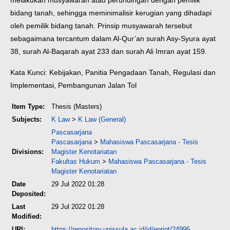
melakukan musyawarah atau perundingan dengan pemilik
bidang tanah, sehingga meminimalisir kerugian yang dihadapi
oleh pemilik bidang tanah. Prinsip musyawarah tersebut
sebagaimana tercantum dalam Al-Qur’an surah Asy-Syura ayat
38, surah Al-Baqarah ayat 233 dan surah Ali Imran ayat 159.
Kata Kunci: Kebijakan, Panitia Pengadaan Tanah, Regulasi dan
Implementasi, Pembangunan Jalan Tol
Item Type:
Thesis (Masters)
Subjects:
K Law
>
K Law (General)
Pascasarjana
Pascasarjana
>
Mahasiswa Pascasarjana - Tesis
Divisions:
Magister Kenotariatan
Fakultas Hukum
>
Mahasiswa Pascasarjana - Tesis
Magister Kenotariatan
Date
29 Jul 2022 01:28
Deposited:
Last
29 Jul 2022 01:28
Modified:
URI:
https://repository.unissula.ac.id/id/eprint/24996