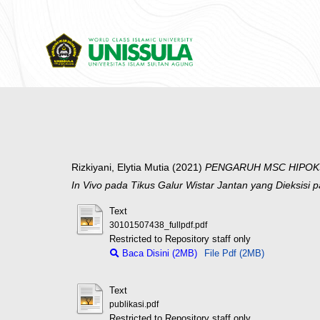
Rizkiyani, Elytia Mutia
(2021)
PENGARUH MSC HIPOKS
In Vivo pada Tikus Galur Wistar Jantan yang Dieksisi p
Text
30101507438_fullpdf.pdf
Restricted to Repository staff only
Baca Disini (2MB)
File Pdf (2MB)
Text
publikasi.pdf
Restricted to Repository staff only