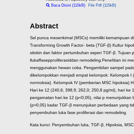
Baca Disini (115kB)
File Pdf (115kB)
Abstract
Sel punca mesenkimal (MSCs) memiliki kemampuan dif
Transforming Growth Factor- beta (TGF-β) Kultur hipo
sitokin dan faktor pertumbuhan seperi TGF-β. Tujua
llukaffasepproliferasiddan remodeling.
PeneIitian ini 
menggunakan hewan coba. PengambiIan sampeI pada p
dikeIompokkan menjadi empat keIompok: KeIompok I (ti
normoksia). KeIompok IV (pemberian MSC hipoksia).
H
Hari ke 12 (240,6; 398,9; 262,0; 250,8 pg/ml), hari k
pengamatan hari ke 12 (p<0,05), nilai p menunjukka
(p>0,05) kadar TGF-β menunjukan perbedaan yang tida
penyembuhan luka fase proliferasi dan remodeling.
Kata kunci: Penyembuhan luka, TGF-β, Hipoksia, MSC, 