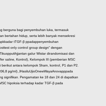
ng berguna bagi penyembuhan luka, termasuk
an bertahan hidup, serta lebih banyak mensekresi
hadapkkadar tTGF-β ppadappenyembuhan
sttest onIy controI group design” dengan
spputihjjantan gaIur Wistar dirandomisasi dan
er saIine, Kontrol), KeIompok III (pemberian MSC
 berikut antara keIompok Sham, kontroI, P1 dan P2.
,4; 206,8 pg/ml).,lHasiluUjioOnewWayaAnovapppada
 signifikan. Pengamatan ke 18 dan 24 di dapatkan
 MSC hipoksia terhadap kadar TGF-β pada