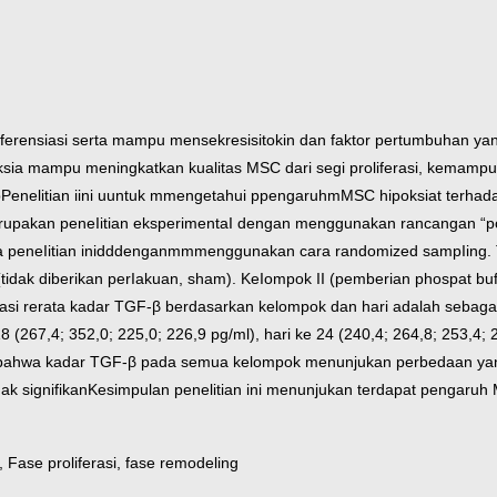
erensiasi serta mampu mensekresisitokin dan faktor pertumbuhan ya
ksia mampu meningkatkan kualitas MSC dari segi proliferasi, kemampu
n pPenelitian iini uuntuk mmengetahui ppengaruhmMSC hipoksiat ter
merupakan peneIitian eksperimentaI dengan menggunakan rancangan “po
eneIitian inidddenganmmmenggunakan cara randomized sampIing. Tiku
dak diberikan perIakuan, sham). KeIompok II (pemberian phospat buff
asi rerata kadar TGF-β berdasarkan kelompok dan hari adalah sebagai
e 18 (267,4; 352,0; 225,0; 226,9 pg/ml), hari ke 24 (240,4; 264,8; 253
n bahwa kadar TGF-β pada semua kelompok menunjukan perbedaan yang
k signifikan
Kesimpulan penelitian ini menunjukan terdapat pengaruh
Fase proliferasi, fase remodeling