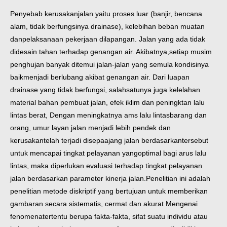
Penyebab kerusakan
jalan yaitu proses luar (banjir, bencana
alam, tidak
berfungsinya drainase), kelebihan beban muatan
dan
pelaksanaan pekerjaan di
lapangan. Jalan yang ada tidak
didesain tahan terhadap genangan air. Akibatnya,
setiap musim
penghujan banyak ditemui jalan-jalan yang semula kondisinya
baik
menjadi berlubang akibat genangan air. Dari luapan
drainase yang tidak berfungsi,
salah
satunya juga kelelahan
material bahan pembuat jalan, efek iklim dan
peningktan lalu
lintas berat, Dengan meningkatnya ams lalu lintas
barang dan
orang, umur layan jalan menjadi lebih pendek dan
kerusakan
telah terjadi di
sepaajang jalan berdasarkan
tersebut
untuk mencapai tingkat pelayanan yang
optimal bagi arus lalu
lintas, maka diperlukan evaluasi terhadap tingkat pelayanan
jalan berdasarkan parameter kinerja jalan.
Penelitian ini adalah
penelitian metode diskriptif yang bertujuan untuk memberikan
gambaran secara sistematis, cermat dan akurat Mengenai
fenomena
tertentu berupa fakta-fakta, sifat suatu individu atau