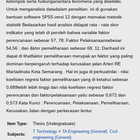
kelompok serta hubungan
antara fenomena yang diselidiki.
Untuk menganalisis data
dalam penelitian. ini di
gunakan
bantuan software SPSS versi 12 dengan memakai metode
statistik
Bedasarkan hasil analisis didapat rata - rata skor
indikator yang telah di peroleh bahwa variable faktor
perencanaan sebesar 57, 78; Faktor Pelaksanaan
sebesar
54,56 ; dan &ktor pemeliharaan sebesar 68, 11; Dari
hasil ini
dapat di lihat
faktor pemeliharaan merupak:an faktor yang paling
dominan berpengaruh terhadap
kerusakan jalan Arteri RE
Martadinata Kota Semarang . Hal ini juga di perkuat
nilai - nilai
koefisien regresi faktor pemeliharaan yang di ketahui sebesar
0,689
lebih lebih tinggi dari nilai koefisien regresi faktor
perencanan dan faktor
pelaksanaan yaitu sebesar 0,672 dan
0,573
Kata Kunci : Perencanaan, Pelaksanaan, Pemeliharaan,
Kerusakan Jalan dengan perkerasan lentur
Item Type:
Thesis (Undergraduate)
T Technology
>
TA Engineering (General). Civil
Subjects:
engineering (General)