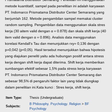
metode kuantitatif, sampel pada penelitian ini adalah karyawan
PT. Indomarco Prismatama Distributor Center Semaramg yang
berjumlah 162. Metode pengambilan sampel memakai cluster
random sampling. Pengambilan data menggunakan skala stres
kerja (30 aitem valid dengan α = 0.878) dan skala shift kerja (40
item valid dengan α = 0.896). Analisis data menggunakan
korelasi Kendall’s Tau dan menunjukkan rxy= 0,136 dengan
p=0,042 (p<0,05). Hasil tersebut menunjukkan bahwa hipotesis
yang diajukan peneliti yaitu ada hubungan positif antara stress
kerja dengan shift kerja dapat diterima. Shift kerja memberikan
sumbangan efektif sebesar 1,5% pada stress kerja karyawan
PT. Indomarco Prismatama Distributor Center Semarang dan
sebesar 98,5% di pengaruhi faktor lain yang tidak diungkap
dalam penelitian ini.
Kata kunci : Stres kerja, shift kerja.
Item Type:
Thesis (Undergraduate)
B Philosophy. Psychology. Religion
>
BF
Subjects:
Psychology