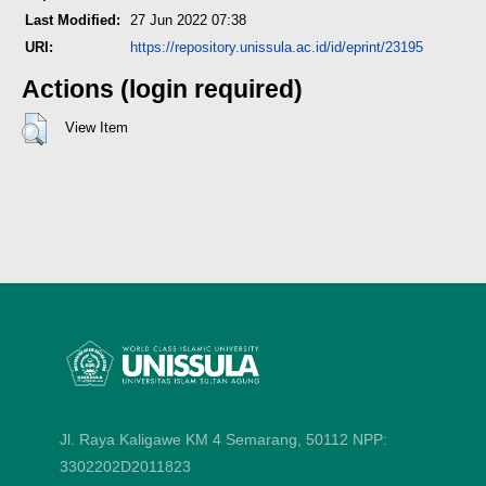
Last Modified:
27 Jun 2022 07:38
URI:
https://repository.unissula.ac.id/id/eprint/23195
Actions (login required)
View Item
Jl. Raya Kaligawe KM 4 Semarang, 50112
NPP:
3302202D2011823