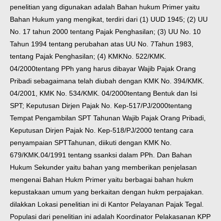
penelitian
yang digunakan adalah Bahan hukum Primer yaitu
Bahan Hukum yang
mengikat, terdiri dari (1) UUD 1945; (2) UU
No. 17 tahun 2000 tentang Pajak
Penghasilan; (3) UU No. 10
Tahun 1994 tentang perubahan atas UU No. 7
Tahun 1983,
tentang Pajak Penghasilan; (4) KMK
No. 522/KMK.
04/2000
tentang PPh yang harus dibayar Wajib Pajak Orang
Pribadi sebagaimana telah
diubah dengan KMK No. 394/KMK.
04/2001, KMK No. 534/KMK. 04/2000
tentang Bentuk dan Isi
SPT; Keputusan Dirjen Pajak No. Kep-517/PJ/2000
tentang
Tempat Pengambilan SPT Tahunan Wajib Pajak Orang Pribadi,
Keputusan Dirjen Pajak No. Kep-518/PJ/2000 tentang cara
penyampaian SPT
Tahunan, diikuti dengan KMK No.
679/KMK.04/1991 tentang ssanksi dalam
PPh. Dan Bahan
Hukum Sekunder yaitu bahan yang memberikan penjelasan
mengenai Bahan Hukm Primer yaitu berbagai bahan hukm
kepustakaan
umum yang berkaitan dengan hukm perpajakan.
dilakkan
Lokasi penelitian ini
di Kantor Pelayanan Pajak Tegal.
Populasi dari penelitian ini adalah Koordinator Pelakasanan KPP