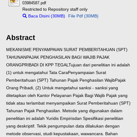
03984587.pdf
Restricted to Repository staff only
Baca Disini (30MB)
File Pdf (30MB)
Abstract
MEKANISME PENYAMPAIAN SURAT PEMBERITAHUAN (SPT)
TAHUNAN
PAJAK PENGHASILAN BAGI WAJIB PAJAK
ORANG
PRIBADI DI KPP TEGAL
Tujuan dari penelitian ini adalah
(1) untuk mengatahui Tata Cara
Penyampaian Surat
Pemberitahuan (SPT) Tahunan Pajak Penghasilan Wajib
Pajak
Orang Pribadi, (2) Untuk mengetahui sanksi - sanksi yang
ditetapkan
oleh Kantor Pelayanan Pajak Bagi Wajib Pajak yang
tidak atau terlambat
menyampaikan Surat Pemberitahuan (SPT)
Tahunan Pajak Penghasilan.
Metode yang digunakan dalam
penelitian ini adalah Yuridis Empiris
dan Spesifikasi penelitian
yang deskriptif. Tekik pengumpulan data dilakukan
dengan
metode observasi, studi kepustakaan, wawancara. Bahan