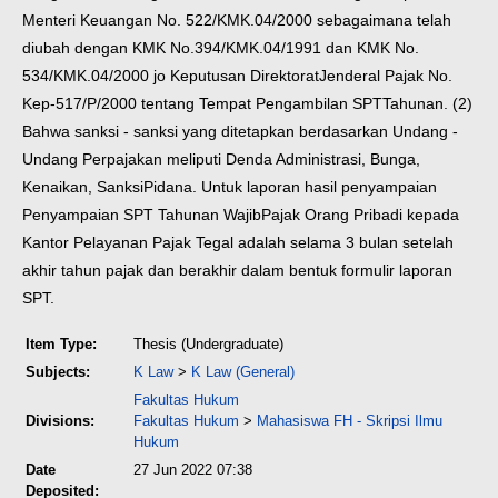
Menteri Keuangan No. 522/KMK.04/2000 sebagaimana telah
diubah dengan KMK No.
394/KMK.04/1991 dan KMK No.
534/KMK.04/2000 jo Keputusan Direktorat
Jenderal Pajak No.
Kep-517/P/2000 tentang Tempat Pengambilan SPT
Tahunan. (2)
Bahwa sanksi - sanksi yang ditetapkan berdasarkan Undang ­
Undang Perpajakan meliputi Denda Administrasi, Bunga,
Kenaikan, Sanksi
Pidana.
Untuk laporan hasil penyampaian
Penyampaian SPT Tahunan Wajib
Pajak Orang Pribadi kepada
Kantor Pelayanan Pajak Tegal adalah selama 3
bulan setelah
akhir tahun pajak dan berakhir dalam bentuk formulir laporan
SPT.
Item Type:
Thesis (Undergraduate)
Subjects:
K Law
>
K Law (General)
Fakultas Hukum
Divisions:
Fakultas Hukum
>
Mahasiswa FH - Skripsi Ilmu
Hukum
Date
27 Jun 2022 07:38
Deposited: