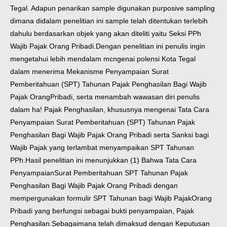
Tegal.
Adapun penarikan sample digunakan purposive sampling
dimana didalam
penelitian ini sample telah ditentukan terlebih
dahulu berdasarkan objek yang
akan diteliti yaitu Seksi PPh
Wajib Pajak Orang Pribadi.
Dengan penelitian ini penulis ingin
mengetahui lebih mendalam
mcngenai polensi Kota Tegal
dalam menerima Mekanisme Penyampaian Surat
Pemberitahuan (SPT) Tahunan Pajak Penghasilan Bagi Wajib
Pajak Orang
Pribadi, serta menambah wawasan diri penulis
dalam ha! Pajak Penghasilan,
khususnya mengenai Tata Cara
Penyampaian Surat Pemberitahuan (SPT)
Tahunan Pajak
Penghasilan Bagi Wajib Pajak Orang Pribadi serta Sanksi bagi
Wajib Pajak yang terlambat menyampaikan SPT Tahunan
PPh.
Hasil penelitian
ini
menunjukkan (1) Bahwa Tata Cara
Penyampaian
Surat Pemberitahuan SPT Tahunan Pajak
Penghasilan Bagi Wajib Pajak Orang
Pribadi dengan
mempergunakan formulir SPT Tahunan bagi Wajib Pajak
Orang
Pribadi yang berfungsi sebagai bukti penyampaian, Pajak
Penghasilan.
Sebagaimana telah dimaksud dengan Keputusan