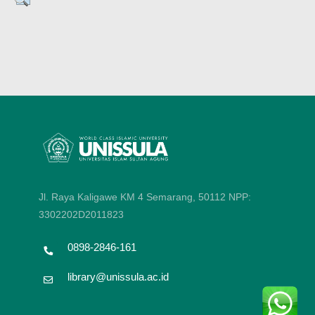
Jl. Raya Kaligawe KM 4 Semarang, 50112
NPP:
3302202D2011823
0898-2846-161
library@unissula.ac.id