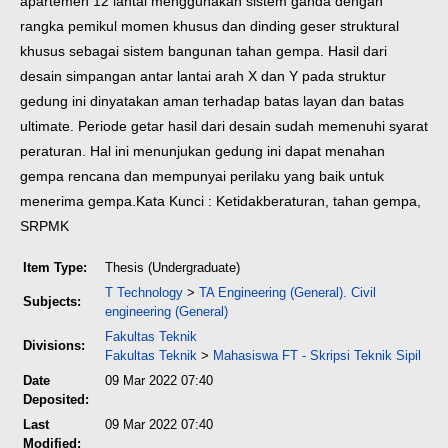
apartemen 12 lantai menggunakan sistem ganda dengan
rangka pemikul momen khusus dan dinding geser struktural
khusus sebagai sistem bangunan tahan gempa. Hasil dari
desain simpangan antar lantai arah X dan Y pada struktur
gedung ini dinyatakan aman terhadap batas layan dan batas
ultimate. Periode getar hasil dari desain sudah memenuhi syarat
peraturan. Hal ini menunjukan gedung ini dapat menahan
gempa rencana dan mempunyai perilaku yang baik untuk
menerima gempa.
Kata Kunci : Ketidakberaturan, tahan gempa,
SRPMK
Item Type:
Thesis (Undergraduate)
T Technology
>
TA Engineering (General). Civil
Subjects:
engineering (General)
Fakultas Teknik
Divisions:
Fakultas Teknik
>
Mahasiswa FT - Skripsi Teknik Sipil
Date
09 Mar 2022 07:40
Deposited:
Last
09 Mar 2022 07:40
Modified: