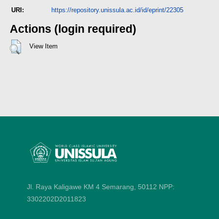
URI:
https://repository.unissula.ac.id/id/eprint/22305
Actions (login required)
View Item
Jl. Raya Kaligawe KM 4 Semarang, 50112
NPP:
3302202D2011823