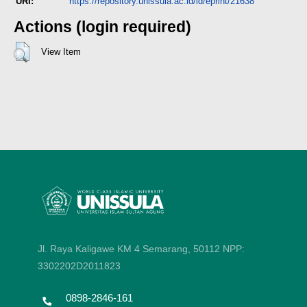
URI:
https://repository.unissula.ac.id/id/eprint/21638
Actions (login required)
View Item
Jl. Raya Kaligawe KM 4 Semarang, 50112
NPP:
3302202D2011823
0898-2846-161