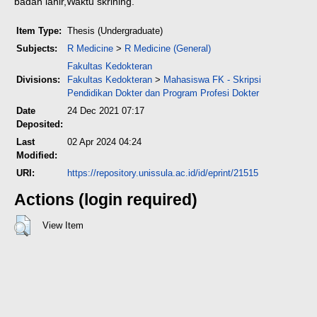
badan lahir,
Waktu skrining.
Item Type:
Thesis (Undergraduate)
Subjects:
R Medicine
>
R Medicine (General)
Fakultas Kedokteran
Divisions:
Fakultas Kedokteran
>
Mahasiswa FK - Skripsi
Pendidikan Dokter dan Program Profesi Dokter
Date
24 Dec 2021 07:17
Deposited:
Last
02 Apr 2024 04:24
Modified:
URI:
https://repository.unissula.ac.id/id/eprint/21515
Actions (login required)
View Item