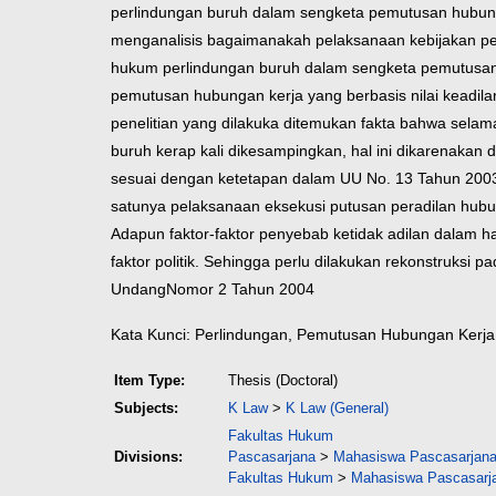
perlindungan buruh dalam sengketa pemutusan hubunga
menganalisis bagaimanakah pelaksanaan kebijakan per
hukum perlindungan buruh dalam sengketa pemutusan h
pemutusan hubungan kerja yang berbasis nilai keadilan
penelitian yang dilakuka ditemukan fakta bahwa sel
buruh kerap kali dikesampingkan, hal ini dikarenaka
sesuai dengan ketetapan dalam UU No. 13 Tahun 2003
satunya pelaksanaan eksekusi putusan peradilan hubun
Adapun faktor-faktor penyebab ketidak adilan dalam ha
faktor politik. Sehingga perlu dilakukan rekonstruks
Undang
Nomor 2 Tahun 2004
Kata Kunci: Perlindungan, Pemutusan Hubungan Kerja,
Item Type:
Thesis (Doctoral)
Subjects:
K Law
>
K Law (General)
Fakultas Hukum
Divisions:
Pascasarjana
>
Mahasiswa Pascasarjana 
Fakultas Hukum
>
Mahasiswa Pascasarja