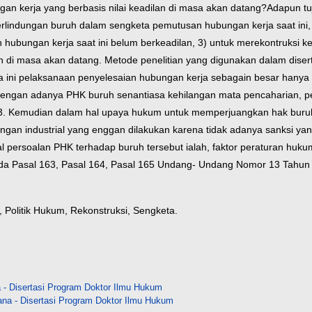
n kerja yang berbasis nilai keadilan di masa akan datang?
Adapun tuj
lindungan buruh dalam sengketa pemutusan hubungan kerja saat ini,
ubungan kerja saat ini belum berkeadilan, 3) untuk merekontruksi k
 di masa akan datang. Metode penelitian yang digunakan dalam disertasi
ama ini pelaksanaan penyelesaian hubungan kerja sebagain besar ha
n dengan adanya PHK buruh senantiasa kehilangan mata pencaharian, 
. Kemudian dalam hal upaya hukum untuk memperjuangkan hak buruh k
gan industrial yang enggan dilakukan karena tidak adanya sanksi yan
l persoalan PHK terhadap buruh tersebut ialah, faktor peraturan hukum
i pada Pasal 163, Pasal 164, Pasal 165 Undang- Undang Nomor 13 Tahu
 Politik Hukum, Rekonstruksi, Sengketa.
- Disertasi Program Doktor Ilmu Hukum
na - Disertasi Program Doktor Ilmu Hukum