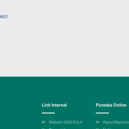
/18627
Link Internal
Pustaka Online
Website UNISSULA
Rama Reposito