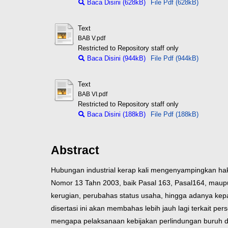
Baca Disini (628kB)
File Pdf (628kB)
Text
BAB V.pdf
Restricted to Repository staff only
Baca Disini (944kB)
File Pdf (944kB)
Text
BAB VI.pdf
Restricted to Repository staff only
Baca Disini (188kB)
File Pdf (188kB)
Abstract
Hubungan industrial kerap kali mengenyampingkan hak-
Nomor 13 Tahn 2003, baik Pasal 163, Pasal
164, maup
kerugian, perubahas status usaha, hingga adanya ke
disertasi ini akan membahas lebih jauh lagi terkait 
mengapa pelaksanaan kebijakan perlindungan buruh d