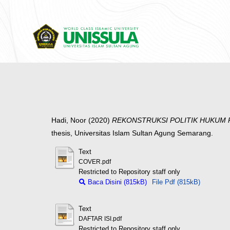
Hadi, Noor
(2020)
REKONSTRUKSI POLITIK HUKUM 
thesis, Universitas Islam Sultan Agung Semarang.
Text
COVER.pdf
Restricted to Repository staff only
Baca Disini (815kB)
File Pdf (815kB)
Text
DAFTAR ISI.pdf
Restricted to Repository staff only