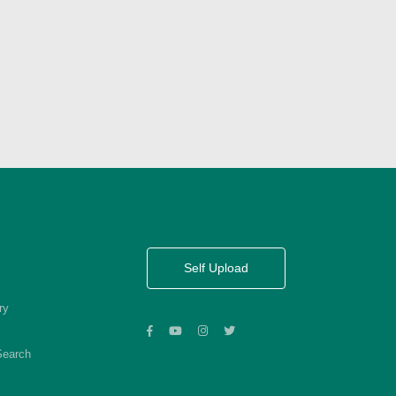
Self Upload
ry
Search