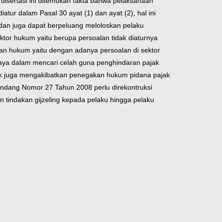
n disertasi ini ditemukan fakta bahwa pelaksanaan
ur dalam Pasal 30 ayat (1) dan ayat (2), hal ini
dan juga dapat berpeluang meloloskan pelaku
ktor hukum yaitu berupa persoalan tidak diaturnya
n hukum yaitu dengan adanya persoalan di sektor
aya dalam mencari celah guna penghindaran pajak
jak juga mengakibatkan penegakan hukum pidana pajak
-Undang Nomor 27 Tahun 2008 perlu direkontruksi
 tindakan gijzeling kepada pelaku hingga pelaku