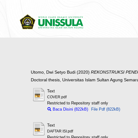
Utomo, Dwi Setyo Budi
(2020)
REKONSTRUKSI PENEG
Doctoral thesis, Universitas Islam Sultan Agung Semar
Text
COVER.pdf
Restricted to Repository staff only
Baca Disini (822kB)
File Pdf (822kB)
Text
DAFTAR ISI.pdf
Restricted to Repository staff only