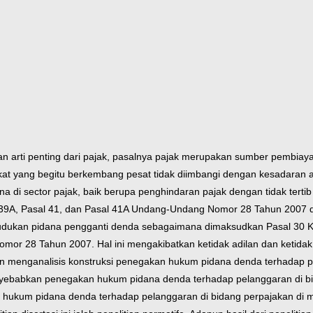
 arti penting dari pajak, pasalnya pajak merupakan sumber pembia
yang begitu berkembang pesat tidak diimbangi dengan kesadaran akan
a di sector pajak, baik berupa penghindaran pajak dengan tidak tert
al 39A, Pasal 41, dan Pasal 41A Undang-Undang Nomor 28 Tahun 200
kedudukan pidana pengganti denda sebagaimana dimaksudkan Pasal 30 K
r 28 Tahun 2007. Hal ini mengakibatkan ketidak adilan dan ketidak
 dan menganalisis konstruksi penegakan hukum pidana denda terhadap p
nyebabkan penegakan hukum pidana denda terhadap pelanggaran di bi
 hukum pidana denda terhadap pelanggaran di bidang perpajakan di 