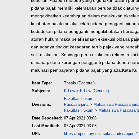
keadilan. Adapun metode yang digunakan dalam penelitia
pidana pajak memiliki kelemahan berupa tidak diaturn
mengakibatkan keambiguan dalam melakukan eksekusi 
kejahatan pajak melalui celah pidana pengganti pidan
kedudukan pidana pengganti mengakibatakan berbagai
aturan hukum maka pelaksanaan eksekusi pidana paja
dan adanya tingkat kesadaran tertib pajak yang rend
sulit dilakukan. Sehingga perlu dilakukan rekonstruks
dimana pidana kurungan pengganti pidana denda harus
melunasi pembayaran pidana pajak yang ada.
Kata Kui
Item Type:
Thesis (Doctoral)
Subjects:
K Law
>
K Law (General)
Fakultas Hukum
Divisions:
Pascasarjana
>
Mahasiswa Pascasarjana 
Fakultas Hukum
>
Mahasiswa Pascasarja
Date Deposited:
07 Apr 2021 03:06
Last Modified:
07 Apr 2021 03:06
URI:
https://repository.unissula.ac.id/id/eprint