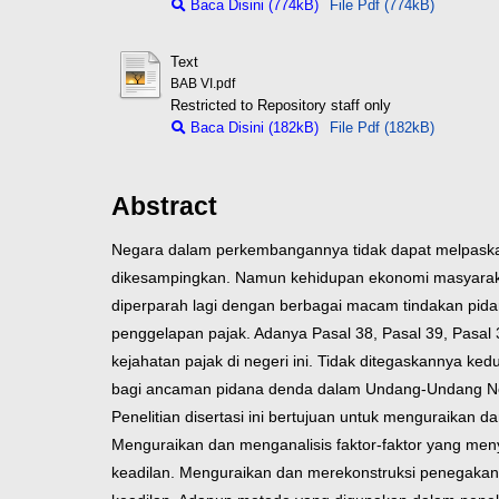
Baca Disini (774kB)
File Pdf (774kB)
Text
BAB VI.pdf
Restricted to Repository staff only
Baca Disini (182kB)
File Pdf (182kB)
Abstract
Negara dalam perkembangannya tidak dapat melpaskan
dikesampingkan. Namun kehidupan ekonomi masyarakat 
diperparah lagi dengan berbagai macam tindakan pidan
penggelapan pajak. Adanya Pasal 38, Pasal 39, Pas
kejahatan pajak di negeri ini. Tidak ditegaskannya 
bagi ancaman pidana denda dalam Undang-Undang Nomo
Penelitian disertasi ini bertujuan untuk menguraikan
Menguraikan dan menganalisis faktor-faktor yang me
keadilan. Menguraikan dan merekonstruksi penegakan