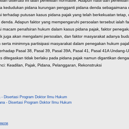
n disertasi ini ialah penelitian normatife. Adapun hasil dari penelitia
ya kedudukan pidana kurungan pengganti pidana denda sebagaimana diat
terhadap putusan kasus pidana pajak yang telah berkekuatan tetap, 
a denda. Adapun faktor yang mempengaruhi persoalan tersebut ialah fa
 macam penafsiran hukum dalam kasus pidana pajak, faktor penegaka
k juga akan mengalami persoalan, dan faktor masyarakat adanya bud
ah serta minimnya partisipasi masyarakat dalam penegakan hukum pa
i terhadap Pasal 38, Pasal 39, Pasal 39A, Pasal 41, Pasal 41A Undang
 ditegaskan tidak berlaku pada pidana pajak namun digantikan dengan
nci: Keadilan, Pajak, Pidana, Pelanggaran, Rekonstruksi
- Disertasi Program Doktor Ilmu Hukum
na - Disertasi Program Doktor Ilmu Hukum
/18608