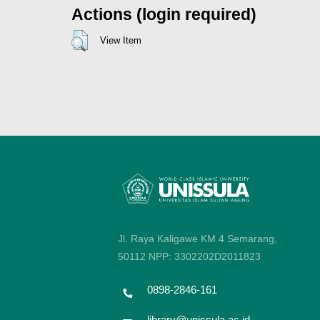
Actions (login required)
View Item
Jl. Raya Kaligawe KM 4 Semarang,
50112
NPP: 3302202D2011823
0898-2846-161
library@unissula.ac.id