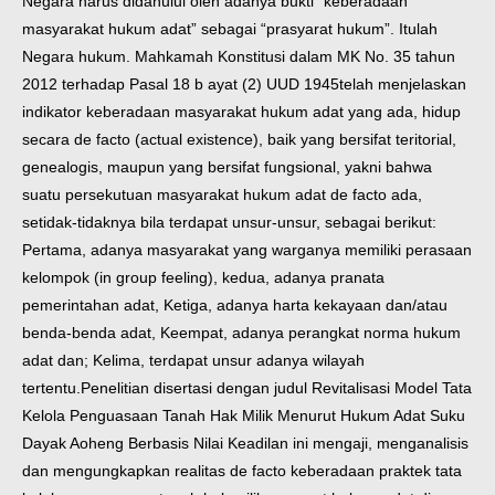
Negara harus didahului oleh adanya bukti “keberadaan
masyarakat hukum adat” sebagai “prasyarat hukum”. Itulah
Negara hukum. Mahkamah Konstitusi dalam MK No. 35 tahun
2012 terhadap Pasal 18 b ayat (2) UUD 1945telah menjelaskan
indikator keberadaan masyarakat hukum adat yang ada, hidup
secara de facto (actual existence), baik yang bersifat teritorial,
genealogis, maupun yang bersifat fungsional, yakni bahwa
suatu persekutuan masyarakat hukum adat de facto ada,
setidak-tidaknya bila terdapat unsur-unsur, sebagai berikut:
Pertama, adanya masyarakat yang warganya memiliki perasaan
kelompok (in group feeling), kedua, adanya pranata
pemerintahan adat, Ketiga, adanya harta kekayaan dan/atau
benda-benda adat, Keempat, adanya perangkat norma hukum
adat dan; Kelima, terdapat unsur adanya wilayah
tertentu.
Penelitian disertasi dengan judul Revitalisasi Model Tata
Kelola Penguasaan Tanah Hak Milik Menurut Hukum Adat Suku
Dayak Aoheng Berbasis Nilai Keadilan ini mengaji, menganalisis
dan mengungkapkan realitas de facto keberadaan praktek tata