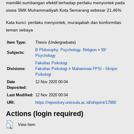
memiliki sumbangan efektif terhadap perilaku menyontek pada
siswa SMK Muhammadiyah Kota Semarang sebesar 21,46%.
Kata kunci: perilaku menyontek, muraqabah dan konformitas
teman sebaya
Item Type:
Thesis (Undergraduate)
B Philosophy. Psychology. Religion
>
BF
Subjects:
Psychology
Fakultas Psikologi
Divisions:
Fakultas Psikologi
>
Mahasiswa FPSI - Skripsi
Psikologi
Date
12 Nov 2020 00:04
Deposited:
Last Modified:
12 Nov 2020 00:04
URI:
https://repository.unissula.ac.id/id/eprint/17880
Actions (login required)
View Item