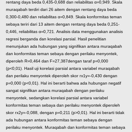
rentang daya beda 0,435-0,688 dan reliabilitas α=0,949. Skala
muraqabah terdiri dari 26 aitem dengan rentang daya beda
0,300-0,480 dan reliabilitas α=0,849. Skala konformitas teman
sebaya teriri dari 13 aitem dengan rentang daya beda 0,251-
0,446, reliabilitas α=0,721. Analisis data menggunakan analisis
regresi berganda dan korelasi parsial. Hasil penelitian
menunjukan ada hubungan yang signifikan antara muraqabah
dan konformitas teman sebaya dengan perilaku menyontek,
diperoleh R=0,464 dan F=27,387dengan taraf p=0,000
(p<0,01). Hasil uji korelasi parsial antara variabel muraqabah
dan perilaku menyontek diperoleh skor rx1y=-0,430 dengan
p=0,000 (p<0,01). Hal ini berarti bahwa ada hubungan negatif
sangat signifikan antara muraqabah dengan perilaku
menyontek, sedangkan korelasi parsial antara variabel
konformitas teman sebaya dan perilaku menyontek diperoleh
skor rx2y=-0,088, dengan p=0,211 (p>0,01). Hal ini berarti tidak
ada hubungan antara konformitas teman sebaya dengan
perilaku menyontek. Muraqabah dan konformitas teman sebaya