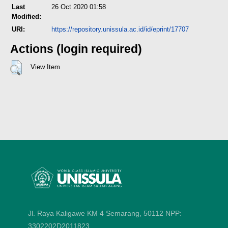
Last
26 Oct 2020 01:58
Modified:
URI:
https://repository.unissula.ac.id/id/eprint/17707
Actions (login required)
View Item
Jl. Raya Kaligawe KM 4 Semarang, 50112
NPP:
3302202D2011823