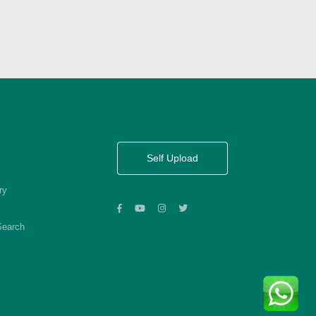
Self Upload
ry
Search