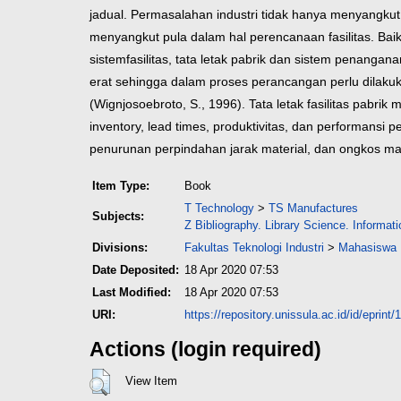
jadual. Permasalahan industri tidak hanya menyangku
menyangkut pula dalam hal perencanaan fasilitas. Baik
sistem
fasilitas, tata letak pabrik dan sistem penanga
erat
sehingga dalam proses perancangan perlu dilakuka
(Wignjosoebroto, S., 1996).
Tata letak fasilitas pabri
inventory, lead times,
produktivitas, dan performansi p
penurunan perpindahan jarak
material, dan ongkos mat
Item Type:
Book
T Technology
>
TS Manufactures
Subjects:
Z Bibliography. Library Science. Informa
Divisions:
Fakultas Teknologi Industri
>
Mahasiswa F
Date Deposited:
18 Apr 2020 07:53
Last Modified:
18 Apr 2020 07:53
URI:
https://repository.unissula.ac.id/id/eprint
Actions (login required)
View Item