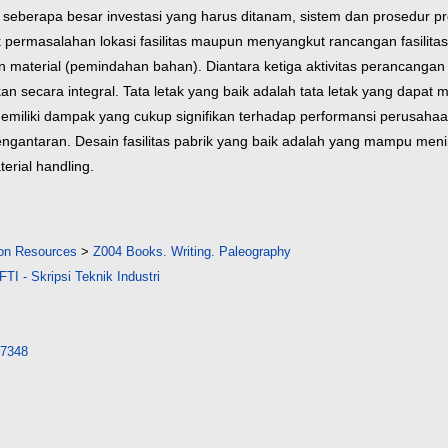
t seberapa besar investasi yang harus
ditanam, sistem dan prosedur pr
 permasalahan lokasi fasilitas
maupun menyangkut rancangan fasilitas.
nan material (pemindahan bahan). Diantara
ketiga aktivitas perancangan
n secara integral. Tata letak yang baik
adalah tata letak yang dapat 
k memiliki dampak yang cukup signifikan terhadap performansi
perusahaan
engantaran. Desain fasilitas pabrik yang baik adalah yang
mampu mening
erial handling.
tion Resources
>
Z004 Books. Writing. Paleography
TI - Skripsi Teknik Industri
/17348