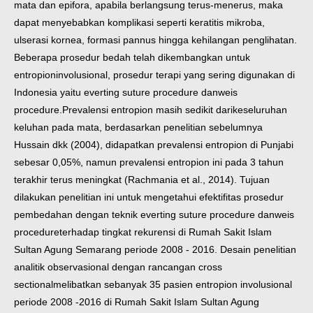
mata dan epifora, apabila berlangsung terus-menerus, maka
dapat menyebabkan komplikasi seperti keratitis mikroba,
ulserasi kornea, formasi pannus hingga kehilangan penglihatan.
Beberapa prosedur bedah telah dikembangkan untuk
entropion
involusional, prosedur terapi yang sering digunakan di
Indonesia yaitu everting suture procedure danweis
procedure.Prevalensi entropion masih sedikit dari
keseluruhan
keluhan pada mata, berdasarkan penelitian sebelumnya
Hussain dkk (2004), didapatkan prevalensi entropion di Punjabi
sebesar 0,05%, namun prevalensi entropion ini pada 3 tahun
terakhir terus meningkat (Rachmania et al., 2014). Tujuan
dilakukan penelitian ini untuk mengetahui efektifitas prosedur
pembedahan dengan teknik everting suture procedure danweis
procedure
terhadap tingkat rekurensi di Rumah Sakit Islam
Sultan Agung Semarang periode 2008 - 2016. Desain penelitian
analitik observasional dengan rancangan cross
sectionalmelibatkan sebanyak 35 pasien entropion involusional
periode 2008 -
2016 di Rumah Sakit Islam Sultan Agung