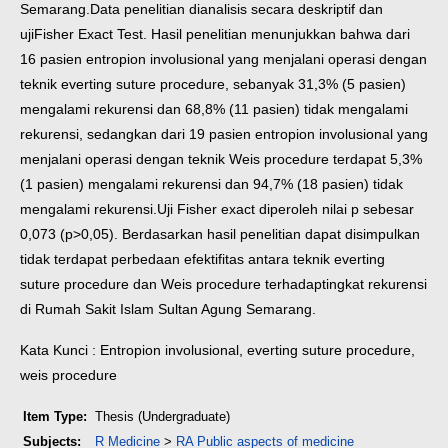
Semarang.Data penelitian dianalisis secara deskriptif dan
ujiFisher Exact Test. Hasil penelitian menunjukkan bahwa dari
16 pasien entropion involusional yang menjalani operasi dengan
teknik everting suture procedure, sebanyak 31,3% (5 pasien)
mengalami rekurensi dan 68,8% (11 pasien) tidak mengalami
rekurensi, sedangkan dari 19 pasien entropion involusional yang
menjalani operasi dengan teknik Weis procedure terdapat 5,3%
(1 pasien) mengalami rekurensi dan 94,7% (18 pasien) tidak
mengalami rekurensi.Uji Fisher exact diperoleh nilai p sebesar
0,073 (p>0,05). Berdasarkan hasil penelitian dapat disimpulkan
tidak terdapat perbedaan efektifitas antara teknik everting
suture procedure dan Weis procedure terhadap
tingkat rekurensi
di Rumah Sakit Islam Sultan Agung Semarang.
Kata Kunci : Entropion involusional, everting suture procedure,
weis procedure
Item Type:
Thesis (Undergraduate)
Subjects:
R Medicine
>
RA Public aspects of medicine