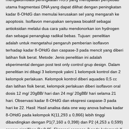
utama fragmentasi DNA yang dapat dilihat dengan peningkatan
kadar 8-OHdG dan memulai kerusakan sel yang mengarah ke
apoptosis. Isoflavon merupakan senyawa bioaktif sebagai
antioksidan melalui dua cara yaitu mendonorkan ion hydrogen
dan sebagai penangkap radikal bebas. Tujuan: penelitian
adalah untuk mengetahui pengaruh pemberian isoflavon
terhadap kadar 8-OHdG dan caspase-3 pada mencit yang diberi
latihan fisik berat. Metode: Jenis penelitian ini adalah
ekperimental dengan post test only control grup design. Dalam
penelitian ini dibagi 3 kelompok yakni 1 kelompok kontrol dan 2
kelompok perlakuan. Kelompok kontrol diberi aquades 0,5 cc
dan latihan fisik berat, kelompok perlakuan diberi isoflavon oral
dosis 12 mg/ 20gBB/ hari dan 24 mg/ 20gBB/ hari selama 21
hari. Observasi kadar 8-OHdG dan ekspresi caspase-3 pada
hari ke 22. Hasil: Hasil analisa data one way anova bahwa kadar
8-OHdG pada kelompok K(11,293 ± 0,866) lebih tinggi
dibandingkan dengan P1(7,160 ± 0,398) dan P2 (4,253 ± 0,599)