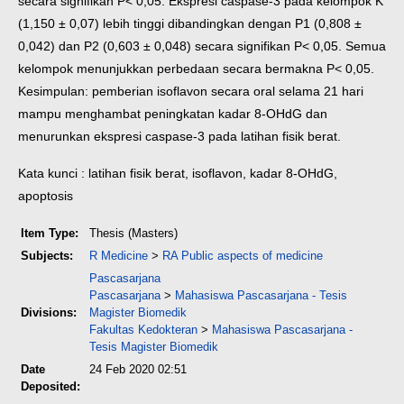
secara signifikan P< 0,05. Ekspresi caspase-3 pada kelompok K
(1,150 ± 0,07) lebih tinggi dibandingkan dengan P1 (0,808 ±
0,042) dan P2 (0,603 ± 0,048) secara signifikan P< 0,05. Semua
kelompok menunjukkan perbedaan secara bermakna P< 0,05.
Kesimpulan: pemberian isoflavon secara oral selama 21 hari
mampu menghambat peningkatan kadar 8-OHdG dan
menurunkan ekspresi caspase-3 pada latihan fisik berat.
Kata kunci : latihan fisik berat, isoflavon, kadar 8-OHdG,
apoptosis
Item Type:
Thesis (Masters)
Subjects:
R Medicine
>
RA Public aspects of medicine
Pascasarjana
Pascasarjana
>
Mahasiswa Pascasarjana - Tesis
Divisions:
Magister Biomedik
Fakultas Kedokteran
>
Mahasiswa Pascasarjana -
Tesis Magister Biomedik
Date
24 Feb 2020 02:51
Deposited: