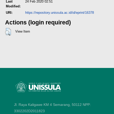
Last
24 Feb 2020 02:51
Modified:
URI:
https://repository.unissula.ac.id/id/eprint/16378
Actions (login required)
View Item
Jl. Raya Kaligawe KM 4 Semarang, 50112
NPP:
3302202D2011823