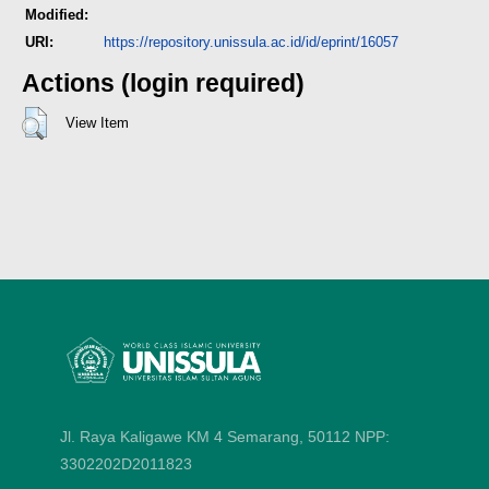
Modified:
URI:
https://repository.unissula.ac.id/id/eprint/16057
Actions (login required)
View Item
Jl. Raya Kaligawe KM 4 Semarang, 50112
NPP:
3302202D2011823