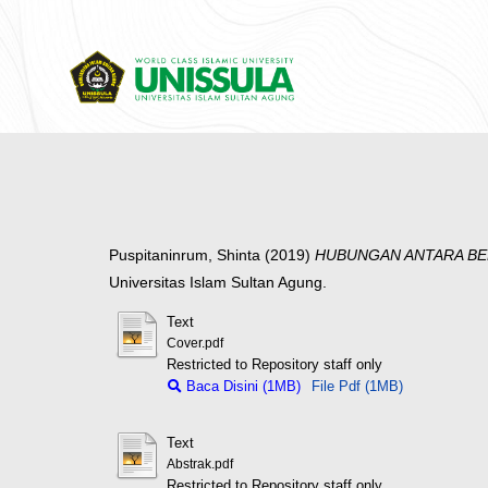
Puspitaninrum, Shinta
(2019)
HUBUNGAN ANTARA BEB
Universitas Islam Sultan Agung.
Text
Cover.pdf
Restricted to Repository staff only
Baca Disini (1MB)
File Pdf (1MB)
Text
Abstrak.pdf
Restricted to Repository staff only