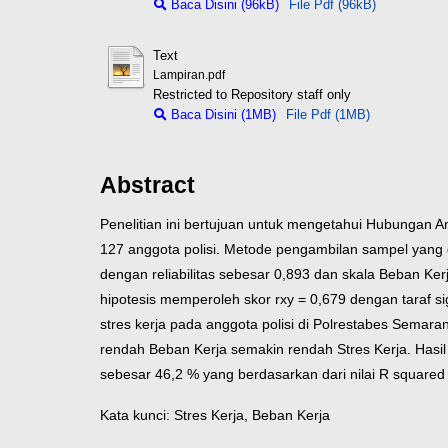
Baca Disini (96kB)
File Pdf (96kB)
Text
Lampiran.pdf
Restricted to Repository staff only
Baca Disini (1MB)
File Pdf (1MB)
Abstract
Penelitian ini bertujuan untuk mengetahui Hubungan A
127 anggota polisi. Metode pengambilan sampel yang di
dengan reliabilitas sebesar 0,893 dan skala Beban Kerj
hipotesis memperoleh skor rxy = 0,679 dengan taraf si
stres kerja pada anggota polisi di Polrestabes Semaran
rendah Beban Kerja semakin rendah Stres Kerja. Hasil
sebesar 46,2 % yang berdasarkan dari nilai R squared
Kata kunci: Stres Kerja, Beban Kerja