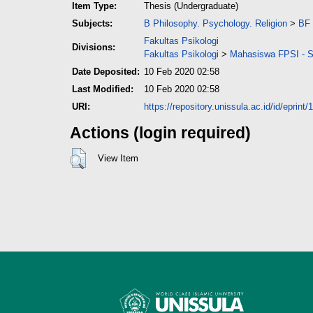
Item Type:
Thesis (Undergraduate)
Subjects:
B Philosophy. Psychology. Religion
>
BF 
Fakultas Psikologi
Divisions:
Fakultas Psikologi
>
Mahasiswa FPSI - Sk
Date Deposited:
10 Feb 2020 02:58
Last Modified:
10 Feb 2020 02:58
URI:
https://repository.unissula.ac.id/id/eprint
Actions (login required)
View Item