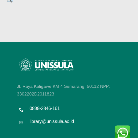
Jl. Raya Kaligawe KM 4 Semarang, 50112
NPP:
3302202D2011823
0898-2846-161
library@unissula.ac.id