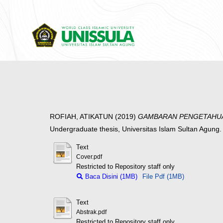
ROFIAH, ATIKATUN
(2019)
GAMBARAN PENGETAHUAN 
Undergraduate thesis, Universitas Islam Sultan Agung.
Text
Cover.pdf
Restricted to Repository staff only
Baca Disini (1MB)
File Pdf (1MB)
Text
Abstrak.pdf
Restricted to Repository staff only