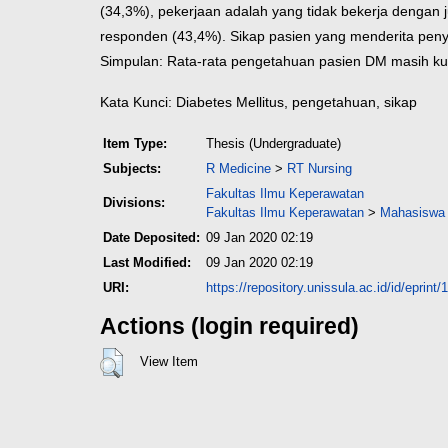
(34,3%), pekerjaan adalah yang tidak bekerja dengan
responden (43,4%). Sikap pasien yang menderita peny
Simpulan: Rata-rata pengetahuan pasien DM masih kura
Kata Kunci: Diabetes Mellitus, pengetahuan, sikap
Item Type:
Thesis (Undergraduate)
Subjects:
R Medicine
>
RT Nursing
Fakultas Ilmu Keperawatan
Divisions:
Fakultas Ilmu Keperawatan
>
Mahasiswa 
Date Deposited:
09 Jan 2020 02:19
Last Modified:
09 Jan 2020 02:19
URI:
https://repository.unissula.ac.id/id/eprint
Actions (login required)
View Item