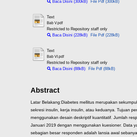
Baca Disini (300kB)
File Pdf (300kB)
Text
Bab V.pdf
Restricted to Repository staff only
Baca Disini (228kB)
File Pdf (228kB)
Text
Bab VI.pdf
Restricted to Repository staff only
Baca Disini (88kB)
File Pdf (88kB)
Abstract
Latar Belakang:Diabetes mellitus merupakan sekumpul
sekresi insulin, kerja insulin, atau keduanya. Tujuan 
menggunakan desain deskriptif kuantitatif. Jumlah re
Januari 2019 dengan menggunakan kuesioner. Data yang
sebagian besar responden adalah lansia awal sebanya