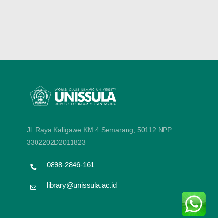
Jl. Raya Kaligawe KM 4 Semarang, 50112
NPP:
3302202D2011823
0898-2846-161
library@unissula.ac.id