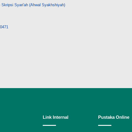
 Skripsi Syari'ah (Ahwal Syakhshiyah)
/10471
Link Internal
Pustaka Online