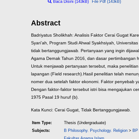
Baca Disini (143kB)
File Pdf (143kB)
Abstract
Badriyatus Sholikhah: Analisis Faktor Cerai Gugat K
Syari’ah, Program Studi Ahwal Syakhsiyah, Universit
tidak bertanggungjawab. Pertanyaan yang ingin dijawab
Agama Demak Tahun 2016, dan dasar pertimbangan ha
Untuk menjawab pertanyaan tersebut, maka penelitian i
lapangan (Field research).
Hasil penelitian telah men
nomer dua setelah faktor ekonomi. Faktor penyebab ya
Dengan faktor-faktor tersebut istri bisa mengajukan
1975 Pasal 19 huruf (b).
Kata Kunci: Cerai Gugat, Tidak Bertanggungjawab.
Item Type:
Thesis (Undergraduate)
Subjects:
B Philosophy. Psychology. Religion
>
BP 
Fakultas Agama Islam