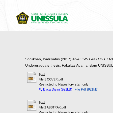
Sholikhah, Badriyatus
(2017)
ANALISIS FAKTOR CERA
Undergraduate thesis, Fakultas Agama Islam UNISSU
Text
File 1 COVER.pdf
Restricted to Repository staff only
Baca Disini (921kB)
File Pdf (921kB)
Text
File 2 ABSTRAK.pdf
Restricted to Repository staff only