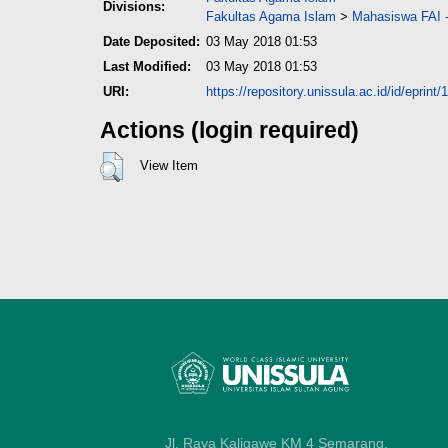
Divisions:
Fakultas Agama Islam
>
Mahasiswa FAI -
Date Deposited:
03 May 2018 01:53
Last Modified:
03 May 2018 01:53
URI:
https://repository.unissula.ac.id/id/eprint
Actions (login required)
View Item
Jl. Raya Kaligawe KM 4 Semarang,