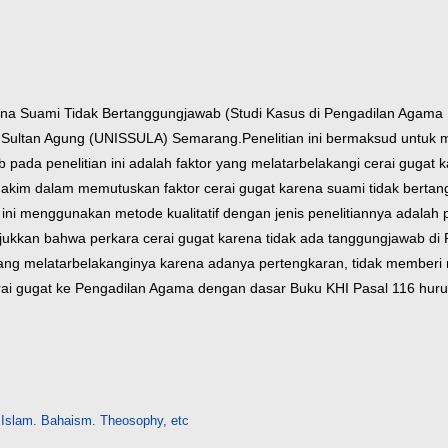
arena Suami Tidak Bertanggungjawab (Studi Kasus di Pengadilan Agam
as Sultan Agung (UNISSULA) Semarang.
Penelitian ini bermaksud untuk
 pada penelitian ini adalah faktor yang melatarbelakangi cerai gugat
kim dalam memutuskan faktor cerai gugat karena suami tidak berta
ni menggunakan metode kualitatif dengan jenis penelitiannya adalah pe
unjukkan bahwa perkara cerai gugat karena tidak ada tanggungjawab 
ng melatarbelakanginya karena adanya pertengkaran, tidak memberi na
 cerai gugat ke Pengadilan Agama dengan dasar Buku KHI Pasal 116 hu
Islam. Bahaism. Theosophy, etc