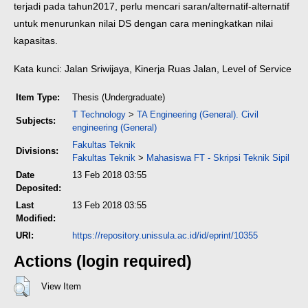
terjadi pada tahun
2017, perlu mencari saran/alternatif-alternatif
untuk menurunkan nilai DS dengan cara meningkatkan nilai
kapasitas.
Kata kunci: Jalan Sriwijaya, Kinerja Ruas Jalan, Level of Service
Item Type:
Thesis (Undergraduate)
T Technology
>
TA Engineering (General). Civil
Subjects:
engineering (General)
Fakultas Teknik
Divisions:
Fakultas Teknik
>
Mahasiswa FT - Skripsi Teknik Sipil
Date
13 Feb 2018 03:55
Deposited:
Last
13 Feb 2018 03:55
Modified:
URI:
https://repository.unissula.ac.id/id/eprint/10355
Actions (login required)
View Item