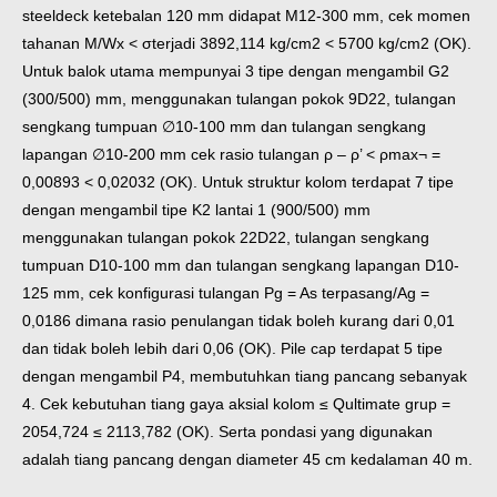
steeldeck ketebalan 120 mm didapat M12-300 mm, cek momen
tahanan M/Wx < σterjadi 3892,114 kg/cm2 < 5700 kg/cm2 (OK).
Untuk balok utama mempunyai 3 tipe dengan mengambil G2
(300/500) mm, menggunakan tulangan pokok 9D22, tulangan
sengkang tumpuan ∅10-100 mm dan tulangan sengkang
lapangan ∅10-200 mm cek rasio tulangan ρ – ρ’ < ρmax¬ =
0,00893 < 0,02032 (OK). Untuk struktur kolom terdapat 7 tipe
dengan mengambil tipe K2 lantai 1 (900/500) mm
menggunakan tulangan pokok 22D22, tulangan sengkang
tumpuan D10-100 mm dan tulangan sengkang lapangan D10-
125 mm, cek konfigurasi tulangan Pg = As terpasang/Ag =
0,0186 dimana rasio penulangan tidak boleh kurang dari 0,01
dan tidak boleh lebih dari 0,06 (OK). Pile cap terdapat 5 tipe
dengan mengambil P4, membutuhkan tiang pancang sebanyak
4. Cek kebutuhan tiang gaya aksial kolom ≤ Qultimate grup =
2054,724 ≤ 2113,782 (OK). Serta pondasi yang digunakan
adalah tiang pancang dengan diameter 45 cm kedalaman 40 m.