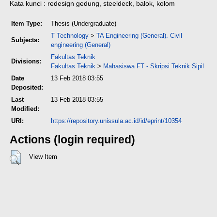
Kata kunci : redesign gedung, steeldeck, balok, kolom
Item Type:
Thesis (Undergraduate)
T Technology
>
TA Engineering (General). Civil
Subjects:
engineering (General)
Fakultas Teknik
Divisions:
Fakultas Teknik
>
Mahasiswa FT - Skripsi Teknik Sipil
Date
13 Feb 2018 03:55
Deposited:
Last
13 Feb 2018 03:55
Modified:
URI:
https://repository.unissula.ac.id/id/eprint/10354
Actions (login required)
View Item