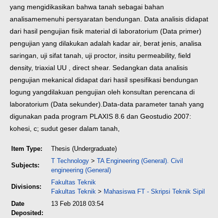
yang mengidikasikan bahwa tanah sebagai bahan
analisa
memenuhi persyaratan bendungan. Data analisis didapat
dari hasil pengujian fisik material di laboratorium (Data primer)
pengujian yang dilakukan adalah kadar air, berat jenis, analisa
saringan, uji sifat tanah, uji proctor, insitu permeability, field
density, triaxial UU , direct shear. Sedangkan data analisis
pengujian mekanical didapat dari hasil spesifikasi bendungan
logung yang
dilakuan pengujian oleh konsultan perencana di
laboratorium (Data sekunder).
Data-data parameter tanah yang
digunakan pada program PLAXIS 8.6 dan Geostudio 2007:
kohesi, c; sudut geser dalam tanah,
Item Type:
Thesis (Undergraduate)
T Technology
>
TA Engineering (General). Civil
Subjects:
engineering (General)
Fakultas Teknik
Divisions:
Fakultas Teknik
>
Mahasiswa FT - Skripsi Teknik Sipil
Date
13 Feb 2018 03:54
Deposited: