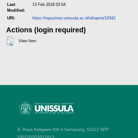
Last
13 Feb 2018 03:54
Modified:
URI:
https://repository.unissula.ac.id/id/eprint/10342
Actions (login required)
View Item
Jl. Raya Kaligawe KM 4 Semarang, 50112
NPP:
3302202D2011823