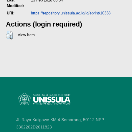
Last
13 Feb 2018 03:54
Modified:
URI:
https://repository.unissula.ac.id/id/eprint/10338
Actions (login required)
View Item
Jl. Raya Kaligawe KM 4 Semarang, 50112
NPP:
3302202D2011823