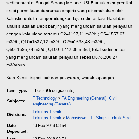
sedimentasi di Sungai Serang.Metode USLE untuk memprediksi
erosi permukaan danrumus empiris yang dikemukakan oleh
Kalinske untuk memperhitungkan laju sedimentasi.
Hasil dari
analisis adalah Debit banjir yang mengancam saluran pelayaran
dengan kala ulang tertentu Q2=1197,11 m3/dt ; Q5=1557,67
m3/dt ; Q10=1537,12 m3/dt; Q25=1638,48 m3/dt ;
Q50=1695,74 m3/dt; Q100=1742,38 m3/dt,Total sedimentasi
yang mengancam saluran pelayaran sebesar678.200,27
m3/tahun.
Kata Kunci :irigasi, saluran pelayaran, waduk lapangan.
Item Type:
Thesis (Undergraduate)
T Technology
>
TA Engineering (General). Civil
Subjects:
engineering (General)
Fakultas Teknik
Divisions:
Fakultas Teknik
>
Mahasiswa FT - Skripsi Teknik Sipil
Date
13 Feb 2018 03:54
Deposited: