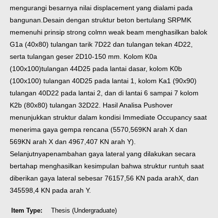
mengurangi besarnya nilai displacement yang dialami pada
bangunan.
Desain dengan struktur beton bertulang SRPMK
memenuhi prinsip strong colmn weak beam menghasilkan balok
G1a (40x80) tulangan tarik 7D22 dan tulangan tekan 4D22,
serta tulangan geser 2D10-150 mm. Kolom K0a
(100x100)
tulangan 44D25 pada lantai dasar, kolom K0b
(100x100) tulangan 40D25 pada lantai 1, kolom Ka1 (90x90)
tulangan 40D22 pada lantai 2, dan di lantai 6 sampai 7 kolom
K2b (80x80) tulangan 32D22. Hasil Analisa Pushover
menunjukkan struktur dalam kondisi Immediate Occupancy saat
menerima gaya gempa rencana (5570,569KN arah X dan
569KN arah X dan 4967,407 KN arah Y).
Selanjutnya
penambahan gaya lateral yang dilakukan secara
bertahap menghasilkan kesimpulan bahwa struktur runtuh saat
diberikan gaya lateral sebesar 76157,56 KN pada arah
X, dan
345598,4 KN pada arah Y.
Item Type:
Thesis (Undergraduate)