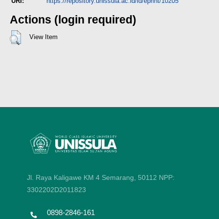
URI:
https://repository.unissula.ac.id/id/eprint/10205
Actions (login required)
View Item
Jl. Raya Kaligawe KM 4 Semarang, 50112
NPP:
3302202D2011823
0898-2846-161