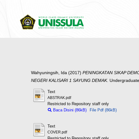
Wahyuningsih, Ida
(2017)
PENINGKATAN SIKAP DEMO
NEGERI KALISARI 1 SAYUNG DEMAK.
Undergraduate 
Text
ABSTRAK.pdf
Restricted to Repository staff only
Baca Disini (86kB)
File Pdf (86kB)
Text
COVER.pdf
Restricted to Repository staff only