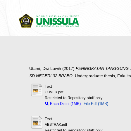
Utami, Dwi Luwih
(2017)
PENINGKATAN TANGGUNG JA
SD NEGERI 02 BRABO.
Undergraduate thesis, Fakult
Text
COVER.pdf
Restricted to Repository staff only
Baca Disini (1MB)
File Pdf (1MB)
Text
ABSTRAK.pdf
Restricted to Repository staff only