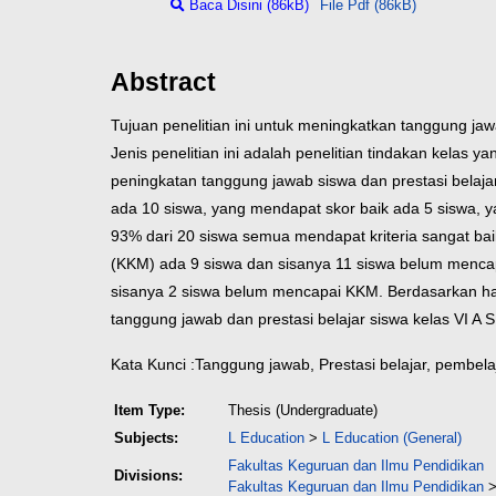
Baca Disini (86kB)
File Pdf (86kB)
Abstract
Tujuan penelitian ini untuk meningkatkan tanggung jawa
Jenis penelitian ini adalah penelitian tindakan kelas
peningkatan tanggung jawab siswa dan prestasi belaja
ada 10 siswa, yang mendapat skor baik ada 5 siswa, y
93% dari 20 siswa semua mendapat kriteria sangat baik
(KKM) ada 9 siswa dan sisanya 11 siswa belum mencap
sisanya 2 siswa belum mencapai KKM. Berdasarkan hasi
tanggung jawab dan prestasi belajar siswa kelas VI A 
Kata Kunci :Tanggung jawab, Prestasi belajar, pembelaj
Item Type:
Thesis (Undergraduate)
Subjects:
L Education
>
L Education (General)
Fakultas Keguruan dan Ilmu Pendidikan
Divisions:
Fakultas Keguruan dan Ilmu Pendidikan