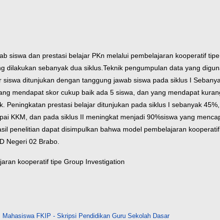
b siswa dan prestasi belajar PKn melalui pembelajaran kooperatif tipe
 yang dilakukan sebanyak dua siklus.Teknik pengumpulan data yang digun
r siswa ditunjukan dengan tanggung jawab siswa pada siklus I Sebany
ang mendapat skor cukup baik ada 5 siswa, dan yang mendapat kurang 
. Peningkatan prestasi belajar ditunjukan pada siklus I sebanyak 45%,
ai KKM, dan pada siklus II meningkat menjadi 90%siswa yang mencapa
l penelitian dapat disimpulkan bahwa model pembelajaran kooperatif 
SD Negeri 02 Brabo.
aran kooperatif tipe Group Investigation
>
Mahasiswa FKIP - Skripsi Pendidikan Guru Sekolah Dasar