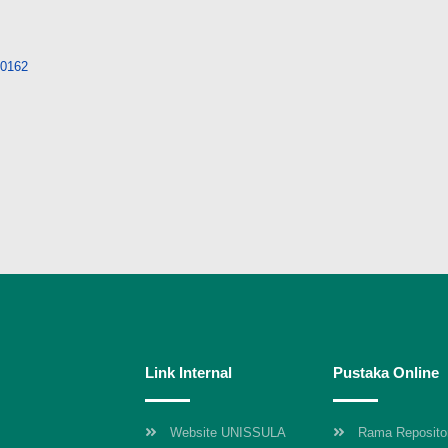
/10162
Link Internal
Pustaka Online
Website UNISSULA
Rama Reposito