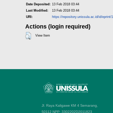
Date Deposited:
13 Feb 2018 03:44
Last Modified:
13 Feb 2018 03:44
URI:
https://repository.unissula.ac.id/id/eprint
Actions (login required)
View Item
Jl. Raya Kaligawe KM 4 Semarang,
50112
NPP: 3302202D2011823