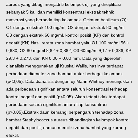
aureus yang dibagi menjadi 5 kelompok uji yang direplikasi
sebanyak 5 kali dan memiliki konsentrasi ekstrak tehnik
maserasi yang berbeda tiap kelompok. Ocimum basilicum (O):
O1 dengan ekstrak 100 mg/ml, O2 dengan ekstrak 80 mg/ml,
O3 dengan ekstrak 60 mg/ml, kontrol positif (KP) dan kontrol
negatif (KN).
Hasil rerata zona hambat yaitu O1 100 mg/ml 56 +
0,630; O2 80 mg/ml 8,82 + 0,882; O3 60mg/ml 9,17 + 0,336; KP
29,3 + 0,273, dan KN 0,00 + 0,00 mm. Data yang diperoleh
dianalisis menggunakan uji Kruskal Wallis, hasilnya terdapat
perbedaan diameter zona hambat antar berbagai kelompok
(p<0,05). Data dianalisis dengan uji Mann Whitney menunjukkan
ada perbedaan signifikan antara seluruh konsentrasi terhadap
kontrol negatif dan positif (p<0,05). Akan tetapi tidak terdapat
perbedaan secara signifikan antara tiap konsentrasi
(p>0,05).
Ekstrak daun kemangi berpengaruh terhadap zona
hambat Staphylococcus aureus dibandingkan kelompok kontrol
negatif dan positif, namun memiliki zona hambat yang kurang
efektif.