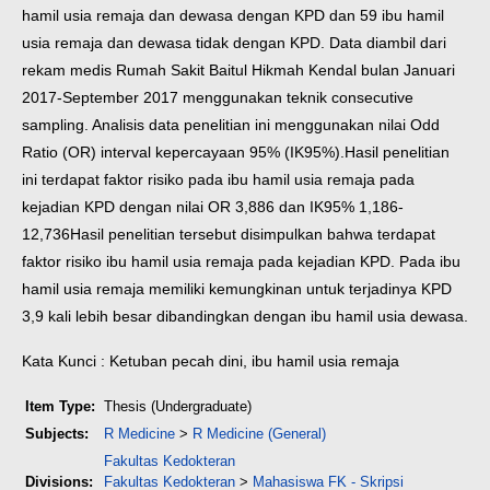
hamil usia remaja dan dewasa dengan KPD dan 59 ibu hamil
usia remaja dan dewasa tidak dengan KPD. Data diambil dari
rekam medis Rumah Sakit Baitul Hikmah Kendal bulan Januari
2017-September 2017 menggunakan teknik consecutive
sampling. Analisis data penelitian ini menggunakan nilai Odd
Ratio (OR) interval kepercayaan 95% (IK95%).
Hasil penelitian
ini terdapat faktor risiko pada ibu hamil usia remaja pada
kejadian KPD dengan nilai OR 3,886 dan IK95% 1,186-
12,736
Hasil penelitian tersebut disimpulkan bahwa terdapat
faktor risiko ibu hamil usia remaja pada kejadian KPD. Pada ibu
hamil usia remaja memiliki kemungkinan untuk terjadinya KPD
3,9 kali lebih besar dibandingkan dengan ibu hamil usia dewasa.
Kata Kunci : Ketuban pecah dini, ibu hamil usia remaja
Item Type:
Thesis (Undergraduate)
Subjects:
R Medicine
>
R Medicine (General)
Fakultas Kedokteran
Divisions:
Fakultas Kedokteran
>
Mahasiswa FK - Skripsi