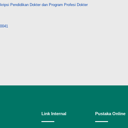
ripsi Pendidikan Dokter dan Program Profesi Dokter
/10041
Link Internal
Pustaka Online