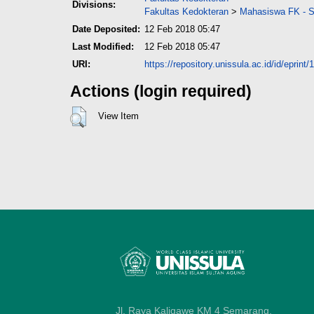
Divisions:
Fakultas Kedokteran
>
Mahasiswa FK - Sk
Date Deposited:
12 Feb 2018 05:47
Last Modified:
12 Feb 2018 05:47
URI:
https://repository.unissula.ac.id/id/eprint
Actions (login required)
View Item
Jl. Raya Kaligawe KM 4 Semarang,