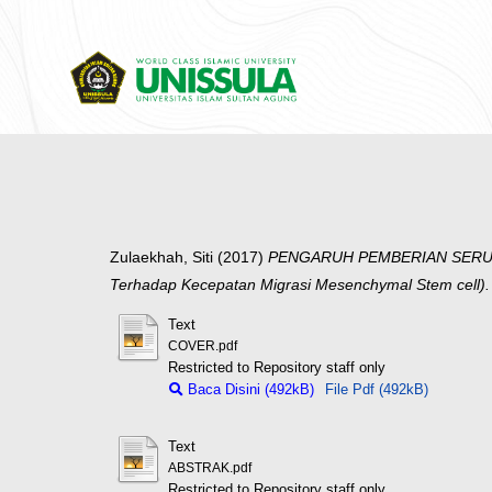
Zulaekhah, Siti
(2017)
PENGARUH PEMBERIAN SERUM T
Terhadap Kecepatan Migrasi Mesenchymal Stem cell).
Text
COVER.pdf
Restricted to Repository staff only
Baca Disini (492kB)
File Pdf (492kB)
Text
ABSTRAK.pdf
Restricted to Repository staff only