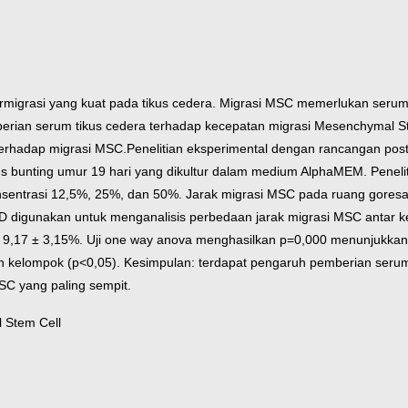
migrasi yang kuat pada tikus cedera. Migrasi MSC memerlukan seru
berian serum tikus cedera terhadap kecepatan migrasi Mesenchymal Ste
erhadap migrasi MSC.
Penelitian eksperimental dengan rancangan post 
ikus bunting umur 19 hari yang dikultur dalam medium AlphaMEM. Peneliti
konsentrasi 12,5%, 25%, dan 50%. Jarak migrasi MSC pada ruang gor
D digunakan untuk menganalisis perbedaan jarak migrasi MSC antar 
: 9,17 ± 3,15%. Uji one way anova menghasilkan p=0,000 menunjukka
n kelompok (p<0,05).
Kesimpulan: terdapat pengaruh pemberian serum
SC yang paling sempit.
 Stem Cell