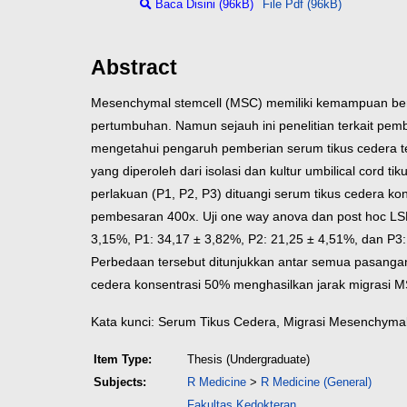
Baca Disini (96kB)
File Pdf (96kB)
Abstract
Mesenchymal stemcell (MSC) memiliki kemampuan ber
pertumbuhan. Namun sejauh ini penelitian terkait pem
mengetahui pengaruh pemberian serum tikus cedera t
yang diperoleh dari isolasi dan kultur umbilical cord t
perlakuan (P1, P2, P3) dituangi serum tikus cedera 
pembesaran 400x. Uji one way anova dan post hoc LS
3,15%, P1: 34,17 ± 3,82%, P2: 21,25 ± 4,51%, dan P3
Perbedaan tersebut ditunjukkan antar semua pasanga
cedera konsentrasi 50% menghasilkan jarak migrasi M
Kata kunci: Serum Tikus Cedera, Migrasi Mesenchymal
Item Type:
Thesis (Undergraduate)
Subjects:
R Medicine
>
R Medicine (General)
Fakultas Kedokteran