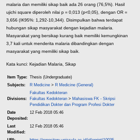
malaria dan memiliki sikap baik ada 26 orang (76,5%). Hasil
ujichi square diperoleh nilai p = 0,013 (p<0,05), dengan OR =
3,656 (IK95%: 1,292-10,344).
Disimpulkan bahwa terdapat
hubungan sikap masyarakat dengan kejadian malaria.
Masyarakat yang bersikap kurang baik memiliki kemungkinan
3,7 kali untuk menderita malaria dibandingkan dengan
masyarakat yang memiliki sikap baik.
Kata kunci: Kejadian Malaria, Sikap
Item Type:
Thesis (Undergraduate)
Subjects:
R Medicine
>
R Medicine (General)
Fakultas Kedokteran
Divisions:
Fakultas Kedokteran
>
Mahasiswa FK - Skripsi
Pendidikan Dokter dan Program Profesi Dokter
Date
12 Feb 2018 05:46
Deposited:
Last
12 Feb 2018 05:46
Modified:
URI:
https://repository.unissula.ac.id/id/eprint/10035